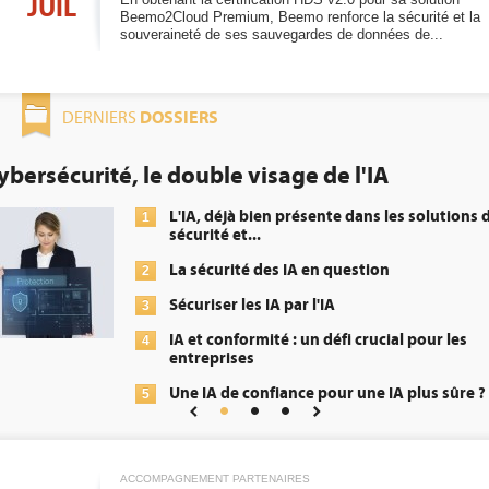
JUIL
Beemo2Cloud Premium, Beemo renforce la sécurité et la
souveraineté de ses sauvegardes de données de...
DOSSIERS
DERNIERS
DEE: l'efficacité énergétique bient
obligation pour les datacenters
solutions de
Qu'est-ce que la DEE (dire
1
énergétique) ?
DEE, une pression admini
2
transformer...
pour les
Un outillage et des servi
3
répondre à...
lus sûre ?
Phocea DC dans les corde
4
Interview de Fabrice Coq
5
Digital Realty...
ACCOMPAGNEMENT PARTENAIRES
Trimestriels IBM : L'activ