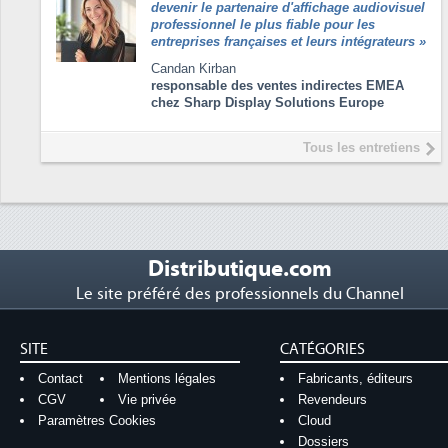
devenir le partenaire d'affichage audiovisuel
professionnel le plus fiable pour les
entreprises françaises et leurs intégrateurs
»
Candan Kirban
responsable des ventes indirectes EMEA
chez Sharp Display Solutions Europe
Tous les entretiens
Distributique.com
Le site préféré des professionnels du Channel
SITE
CATÉGORIES
Contact
Mentions légales
Fabricants, éditeurs
CGV
Vie privée
Revendeurs
Paramètres Cookies
Cloud
Dossiers