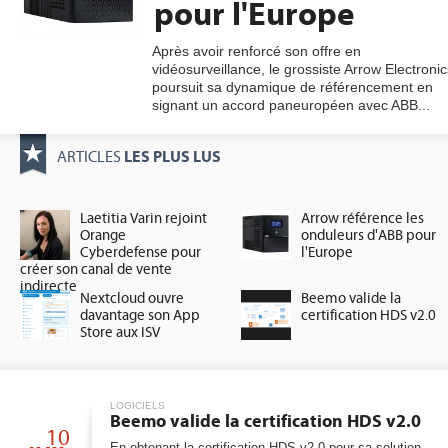
pour l'Europe
Après avoir renforcé son offre en
vidéosurveillance, le grossiste Arrow Electronic
gratuite
poursuit sa dynamique de référencement en
signant un accord paneuropéen avec ABB...
LES PLUS LUS
ARTICLES
Laetitia Varin rejoint
Arrow référence les
Orange
onduleurs d'ABB pour
Cyberdefense pour
l'Europe
créer son canal de vente
indirecte
Nextcloud ouvre
Beemo valide la
davantage son App
certification HDS v2.0
Store aux ISV
LOGICIELS
Beemo valide la certification HDS v2.0
10
En obtenant la certification HDS v2.0 pour sa solution