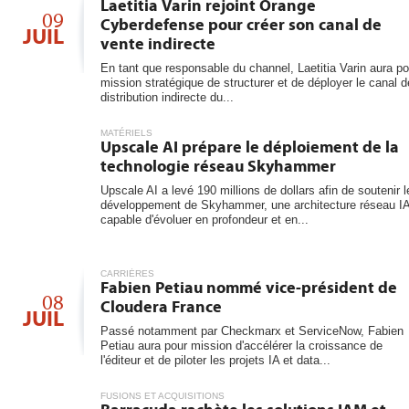
6
Laetitia Varin rejoint Orange
les...
09
Cyberdefense pour créer son canal de
JUIL
vente indirecte
En tant que responsable du channel, Laetitia Varin aura po
mission stratégique de structurer et de déployer le canal d
distribution indirecte du...
MATÉRIELS
Upscale AI prépare le déploiement de la
technologie réseau Skyhammer
Upscale AI a levé 190 millions de dollars afin de soutenir l
développement de Skyhammer, une architecture réseau I
capable d'évoluer en profondeur et en...
CARRIÈRES
Fabien Petiau nommé vice-président de
08
Cloudera France
JUIL
Passé notamment par Checkmarx et ServiceNow, Fabien
Petiau aura pour mission d'accélérer la croissance de
l'éditeur et de piloter les projets IA et data...
FUSIONS ET ACQUISITIONS