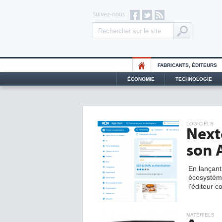
Suivez-nous
FABRICANTS, ÉDITEURS
ÉCONOMIE
TECHNOLOGIE
LOGICIELS
Next
son 
En lançan
écosystème
l'éditeur c
MATÉRIELS