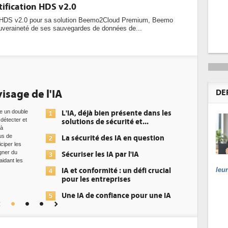
tification HDS v2.0
on HDS v2.0 pour sa solution Beemo2Cloud Premium, Beemo
souveraineté de ses sauvegardes de données de...
isage de l'IA
DE
ue un double
L'IA, déjà bien présente dans les
1
à détecter et
solutions de sécurité et...
 à
us de
La sécurité des IA en question
2
iciper les
gner du
Sécuriser les IA par l'IA
3
aidant les
leu
IA et conformité : un défi crucial
4
pour les entreprises
Une IA de confiance pour une IA
5
plus sûre ?