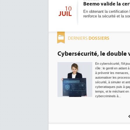
Beemo valide la cer
10
En obtenant la certificati
JUIL
renforce la sécurité et la 
DOSSIERS
DERNIERS
Cybersécurité, le double v
En cybersécurité, l'IA jo
rôle : le gentil en aidant 
à prévenir les menaces,
automatiser les process
sécurité, à simuler et ant
cyberattaques puis à ga
temps, et le méchant en 
cybercriminels à...