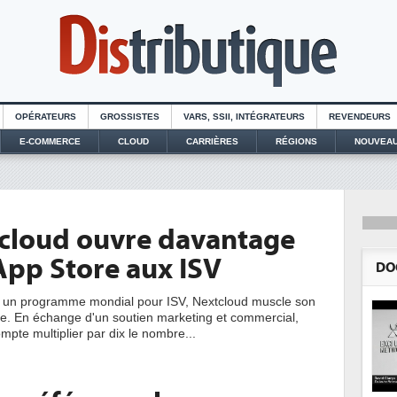
OPÉRATEURS
GROSSISTES
VARS, SSII, INTÉGRATEURS
REVENDEURS
E-COMMERCE
CLOUD
CARRIÈRES
RÉGIONS
NOUVEAU
cloud ouvre davantage
App Store aux ISV
DO
t un programme mondial pour ISV, Nextcloud muscle son
. En échange d'un soutien marketing et commercial,
ompte multiplier par dix le nombre...