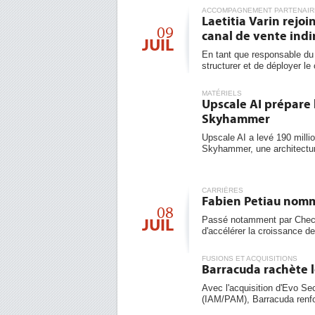
ACCOMPAGNEMENT PARTENAIR
Laetitia Varin rejo
09
canal de vente indi
JUIL
En tant que responsable du 
structurer et de déployer le 
MATÉRIELS
Upscale AI prépare 
Skyhammer
Upscale AI a levé 190 milli
Skyhammer, une architecture
CARRIÈRES
Fabien Petiau nomm
08
Passé notamment par Check
JUIL
d'accélérer la croissance de l
FUSIONS ET ACQUISITIONS
Barracuda rachète l
Avec l'acquisition d'Evo Sec
(IAM/PAM), Barracuda renfo