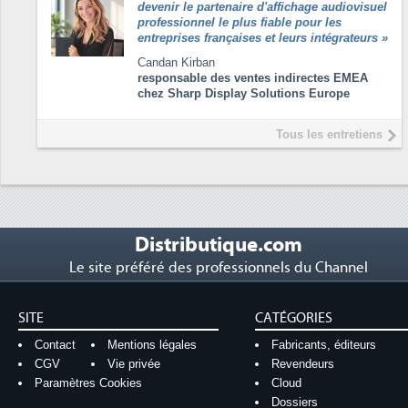
devenir le partenaire d'affichage audiovisuel
professionnel le plus fiable pour les
entreprises françaises et leurs intégrateurs
»
Candan Kirban
responsable des ventes indirectes EMEA
chez Sharp Display Solutions Europe
Tous les entretiens
Distributique.com
Le site préféré des professionnels du Channel
SITE
CATÉGORIES
Contact
Mentions légales
Fabricants, éditeurs
CGV
Vie privée
Revendeurs
Paramètres Cookies
Cloud
Dossiers