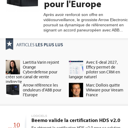
pour l'Europe
Après avoir renforcé son offre en
vidéosurveillance, le grossiste Arrow Electronic
gratuite
poursuit sa dynamique de référencement en
signant un accord paneuropéen avec ABB...
LES PLUS LUS
ARTICLES
Laetitia Varin rejoint
Avec E-deal 2027,
Orange
Efficy permet de
Cyberdefense pour
piloter son CRM en
créer son canal de vente
langage naturel
indirecte
Arrow référence les
Marc Dollois quitte
onduleurs d'ABB pour
VMware pour Veeam
l'Europe
France
LOGICIELS
Beemo valide la certification HDS v2.0
10
En obtenant la certification HDS v2.0 pour sa solution