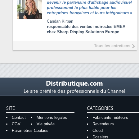
devenir le partenaire d'affichage audiovisuel
professionnel le plus fiable pour les
entreprises françaises et leurs intégrateurs
»
Candan Kirban
responsable des ventes indirectes EMEA
chez Sharp Display Solutions Europe
Tous les entretiens
Distributique.com
Le site préféré des professionnels du Channel
SITE
CATÉGORIES
Contact
Mentions légales
Fabricants, éditeurs
CGV
Vie privée
Revendeurs
Paramètres Cookies
Cloud
Dossiers