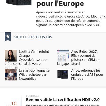
pour l'Europe
Après avoir renforcé son offre en
vidéosurveillance, le grossiste Arrow Electronic
gratuite
poursuit sa dynamique de référencement en
signant un accord paneuropéen avec ABB...
LES PLUS LUS
ARTICLES
Laetitia Varin rejoint
Avec E-deal 2027,
Orange
Efficy permet de
Cyberdefense pour
piloter son CRM en
créer son canal de vente
langage naturel
indirecte
La start-up lyonnaise
Arrow référence les
Wikit rachetée par
onduleurs d'ABB pour
Nexpublica
l'Europe
LOGICIELS
Beemo valide la certification HDS v2.0
10
En obtenant la certification HDS v2.0 pour sa solution