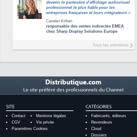
devenir le partenaire d'affichage audiovisuel
professionnel le plus fiable pour les
entreprises françaises et leurs intégrateurs
»
Candan Kirban
responsable des ventes indirectes EMEA
chez Sharp Display Solutions Europe
Tous les entretiens
Distributique.com
Le site préféré des professionnels du Channel
SITE
CATÉGORIES
Contact
Mentions légales
Fabricants, éditeurs
CGV
Vie privée
Revendeurs
Paramètres Cookies
Cloud
Dossiers