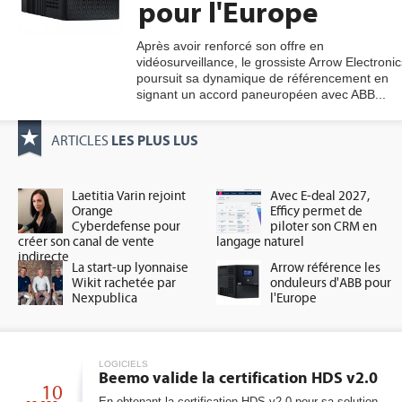
pour l'Europe
Après avoir renforcé son offre en
vidéosurveillance, le grossiste Arrow Electronic
gratuite
poursuit sa dynamique de référencement en
signant un accord paneuropéen avec ABB...
LES PLUS LUS
ARTICLES
Laetitia Varin rejoint
Avec E-deal 2027,
Orange
Efficy permet de
Cyberdefense pour
piloter son CRM en
créer son canal de vente
langage naturel
indirecte
La start-up lyonnaise
Arrow référence les
Wikit rachetée par
onduleurs d'ABB pour
Nexpublica
l'Europe
LOGICIELS
Beemo valide la certification HDS v2.0
10
En obtenant la certification HDS v2.0 pour sa solution