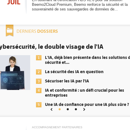
JUIL
Beemo2Cloud Premium, Beemo renforce la sécurité et la
souveraineté de ses sauvegardes de données de...
DOSSIERS
DERNIERS
 l'IA
DEE: l'efficacité énergétiqu
obligation pour les datacen
 dans les solutions de
Qu'est-ce que la
1
énergétique) ?
estion
DEE, une pressi
2
transformer...
i crucial pour les
Un outillage et
3
répondre à...
r une IA plus sûre ?
Phocea DC dans
4
Interview de Fa
5
Digital Realty...
ACCOMPAGNEMENT PARTENAIRES
Trimestriels IBM