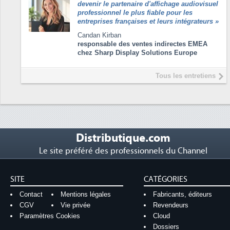
devenir le partenaire d'affichage audiovisuel
professionnel le plus fiable pour les
entreprises françaises et leurs intégrateurs
»
Candan Kirban
responsable des ventes indirectes EMEA
chez Sharp Display Solutions Europe
Tous les entretiens
Distributique.com
Le site préféré des professionnels du Channel
SITE
CATÉGORIES
Contact
Mentions légales
Fabricants, éditeurs
CGV
Vie privée
Revendeurs
Paramètres Cookies
Cloud
Dossiers