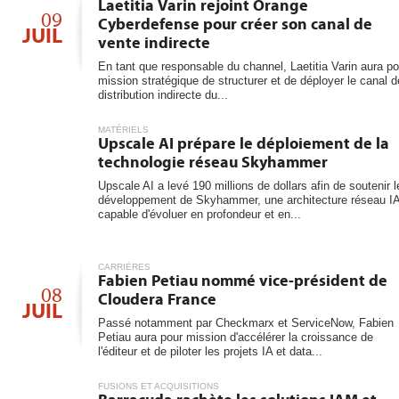
6
Laetitia Varin rejoint Orange
les...
09
Cyberdefense pour créer son canal de
JUIL
vente indirecte
En tant que responsable du channel, Laetitia Varin aura po
mission stratégique de structurer et de déployer le canal d
distribution indirecte du...
MATÉRIELS
Upscale AI prépare le déploiement de la
technologie réseau Skyhammer
Upscale AI a levé 190 millions de dollars afin de soutenir l
développement de Skyhammer, une architecture réseau I
capable d'évoluer en profondeur et en...
CARRIÈRES
Fabien Petiau nommé vice-président de
08
Cloudera France
JUIL
Passé notamment par Checkmarx et ServiceNow, Fabien
Petiau aura pour mission d'accélérer la croissance de
l'éditeur et de piloter les projets IA et data...
FUSIONS ET ACQUISITIONS