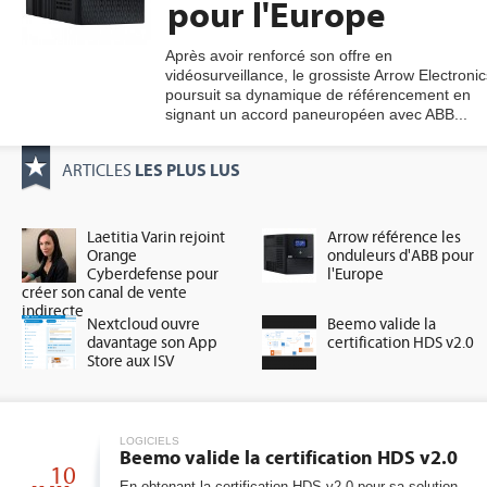
pour l'Europe
Après avoir renforcé son offre en
vidéosurveillance, le grossiste Arrow Electronic
gratuite
poursuit sa dynamique de référencement en
signant un accord paneuropéen avec ABB...
LES PLUS LUS
ARTICLES
Laetitia Varin rejoint
Arrow référence les
Orange
onduleurs d'ABB pour
Cyberdefense pour
l'Europe
créer son canal de vente
indirecte
Nextcloud ouvre
Beemo valide la
davantage son App
certification HDS v2.0
Store aux ISV
LOGICIELS
Beemo valide la certification HDS v2.0
10
En obtenant la certification HDS v2.0 pour sa solution