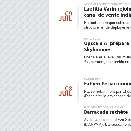
ACCOMPAGNEMENT PARTENAIR
Laetitia Varin rejo
09
canal de vente indi
JUIL
En tant que responsable du 
structurer et de déployer le 
MATÉRIELS
Upscale AI prépare 
Skyhammer
Upscale AI a levé 190 milli
Skyhammer, une architecture
CARRIÈRES
Fabien Petiau nomm
08
Passé notamment par Check
JUIL
d'accélérer la croissance de l
FUSIONS ET ACQUISITIONS
Barracuda rachète l
Avec l'acquisition d'Evo Sec
(IAM/PAM), Barracuda renfo