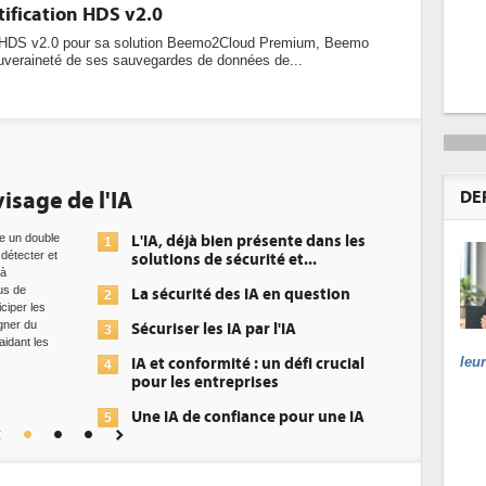
tification HDS v2.0
on HDS v2.0 pour sa solution Beemo2Cloud Premium, Beemo
souveraineté de ses sauvegardes de données de...
isage de l'IA
DE
ue un double
L'IA, déjà bien présente dans les
1
à détecter et
solutions de sécurité et...
 à
us de
La sécurité des IA en question
2
iciper les
gner du
Sécuriser les IA par l'IA
3
aidant les
leu
IA et conformité : un défi crucial
4
pour les entreprises
Une IA de confiance pour une IA
5
plus sûre ?