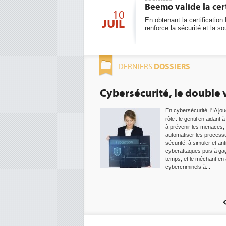
Beemo valide la cer
10
En obtenant la certificati
JUIL
renforce la sécurité et la 
DOSSIERS
DERNIERS
Cybersécurité, le double v
En cybersécurité, l'IA jo
rôle : le gentil en aidant 
à prévenir les menaces,
automatiser les process
sécurité, à simuler et ant
cyberattaques puis à ga
temps, et le méchant en 
cybercriminels à...