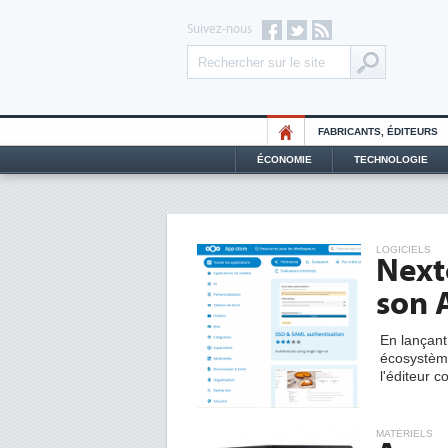
Suivez-nous
FABRICANTS, ÉDITEURS
ÉCONOMIE
TECHNOLOGIE
LOGICIELS
Next
son 
En lançan
écosystème
l'éditeur c
MATÉRIELS