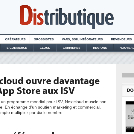
OPÉRATEURS
GROSSISTES
VARS, SSII, INTÉGRATEURS
REVENDEURS
E-COMMERCE
CLOUD
CARRIÈRES
RÉGIONS
NOUVEAU
cloud ouvre davantage
App Store aux ISV
DO
t un programme mondial pour ISV, Nextcloud muscle son
. En échange d'un soutien marketing et commercial,
ompte multiplier par dix le nombre...