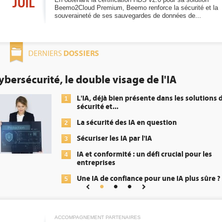
JUIL
Beemo2Cloud Premium, Beemo renforce la sécurité et la
souveraineté de ses sauvegardes de données de...
DOSSIERS
DERNIERS
de l'IA
DEE: l'efficacité énergét
obligation pour les datac
ente dans les solutions de
Qu'est-ce qu
1
énergétique
n question
DEE, une pr
2
'IA
transformer
 défi crucial pour les
Un outillag
3
répondre à.
pour une IA plus sûre ?
Phocea DC d
4
Interview d
5
Digital Realt
ACCOMPAGNEMENT PARTENAIRES
Trimestriels