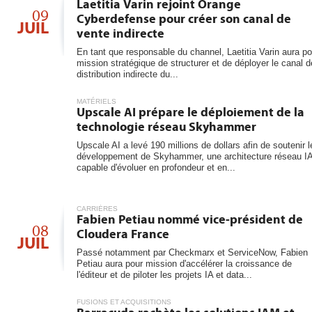
6
Laetitia Varin rejoint Orange
les...
09
Cyberdefense pour créer son canal de
JUIL
vente indirecte
En tant que responsable du channel, Laetitia Varin aura po
mission stratégique de structurer et de déployer le canal d
distribution indirecte du...
MATÉRIELS
Upscale AI prépare le déploiement de la
technologie réseau Skyhammer
Upscale AI a levé 190 millions de dollars afin de soutenir l
développement de Skyhammer, une architecture réseau I
capable d'évoluer en profondeur et en...
CARRIÈRES
Fabien Petiau nommé vice-président de
08
Cloudera France
JUIL
Passé notamment par Checkmarx et ServiceNow, Fabien
Petiau aura pour mission d'accélérer la croissance de
l'éditeur et de piloter les projets IA et data...
FUSIONS ET ACQUISITIONS