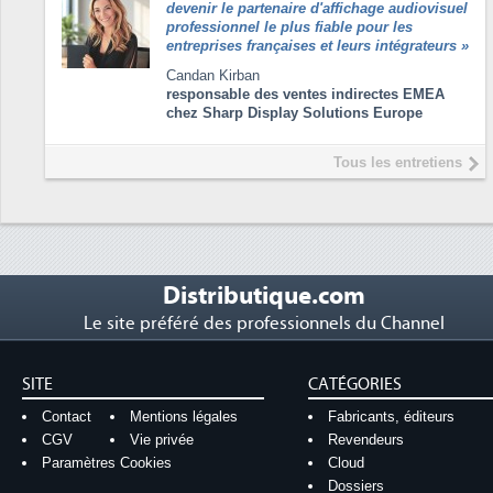
devenir le partenaire d'affichage audiovisuel
professionnel le plus fiable pour les
entreprises françaises et leurs intégrateurs
»
Candan Kirban
responsable des ventes indirectes EMEA
chez Sharp Display Solutions Europe
Tous les entretiens
Distributique.com
Le site préféré des professionnels du Channel
SITE
CATÉGORIES
Contact
Mentions légales
Fabricants, éditeurs
CGV
Vie privée
Revendeurs
Paramètres Cookies
Cloud
Dossiers