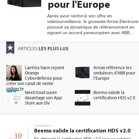
pour l'Europe
Après avoir renforcé son offre en
vidéosurveillance, le grossiste Arrow Electronic
gratuite
poursuit sa dynamique de référencement en
signant un accord paneuropéen avec ABB...
LES PLUS LUS
ARTICLES
Laetitia Varin rejoint
Arrow référence les
Orange
onduleurs d'ABB pour
Cyberdefense pour
l'Europe
créer son canal de vente
indirecte
Nextcloud ouvre
Beemo valide la
davantage son App
certification HDS v2.0
Store aux ISV
LOGICIELS
Beemo valide la certification HDS v2.0
10
En obtenant la certification HDS v2.0 pour sa solution