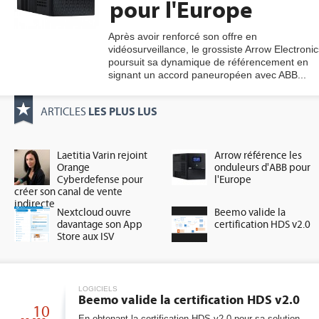
pour l'Europe
Après avoir renforcé son offre en
vidéosurveillance, le grossiste Arrow Electronic
gratuite
poursuit sa dynamique de référencement en
signant un accord paneuropéen avec ABB...
LES PLUS LUS
ARTICLES
Laetitia Varin rejoint
Arrow référence les
Orange
onduleurs d'ABB pour
Cyberdefense pour
l'Europe
créer son canal de vente
indirecte
Nextcloud ouvre
Beemo valide la
davantage son App
certification HDS v2.0
Store aux ISV
LOGICIELS
Beemo valide la certification HDS v2.0
10
En obtenant la certification HDS v2.0 pour sa solution