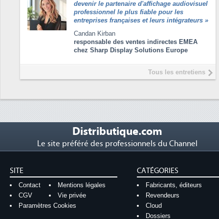
devenir le partenaire d'affichage audiovisuel
professionnel le plus fiable pour les
entreprises françaises et leurs intégrateurs
»
Candan Kirban
responsable des ventes indirectes EMEA
chez Sharp Display Solutions Europe
Tous les entretiens
Distributique.com
Le site préféré des professionnels du Channel
SITE
CATÉGORIES
Contact
Mentions légales
Fabricants, éditeurs
CGV
Vie privée
Revendeurs
Paramètres Cookies
Cloud
Dossiers