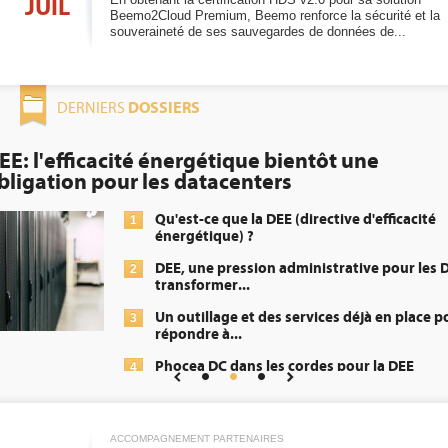
JUIL
Beemo2Cloud Premium, Beemo renforce la sécurité et la
souveraineté de ses sauvegardes de données de...
DOSSIERS
DERNIERS
EE: l'efficacité énergétique bientôt une
bligation pour les datacenters
Qu'est-ce que la DEE (directive d'efficacité
1
énergétique) ?
DEE, une pression administrative pour les D
2
transformer...
Un outillage et des services déjà en place p
3
répondre à...
Phocea DC dans les cordes pour la DEE
4
Interview de Fabrice Coquio, président de
5
Digital Realty...
ACCOMPAGNEMENT PARTENAIRES
Trimestriels IBM : L'activité logicielle souti