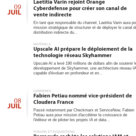
6
Laetitia Varin rejoint Orange
les...
09
Cyberdefense pour créer son canal de
JUIL
vente indirecte
En tant que responsable du channel, Laetitia Varin aura po
mission stratégique de structurer et de déployer le canal d
distribution indirecte du...
MATÉRIELS
Upscale AI prépare le déploiement de la
technologie réseau Skyhammer
Upscale AI a levé 190 millions de dollars afin de soutenir l
développement de Skyhammer, une architecture réseau I
capable d'évoluer en profondeur et en...
CARRIÈRES
Fabien Petiau nommé vice-président de
08
Cloudera France
JUIL
Passé notamment par Checkmarx et ServiceNow, Fabien
Petiau aura pour mission d'accélérer la croissance de
l'éditeur et de piloter les projets IA et data...
FUSIONS ET ACQUISITIONS