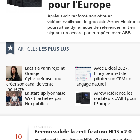
pour l'Europe
Après avoir renforcé son offre en
vidéosurveillance, le grossiste Arrow Electronic
gratuite
poursuit sa dynamique de référencement en
signant un accord paneuropéen avec ABB...
LES PLUS LUS
ARTICLES
Laetitia Varin rejoint
Avec E-deal 2027,
Orange
Efficy permet de
Cyberdefense pour
piloter son CRM en
créer son canal de vente
langage naturel
indirecte
La start-up lyonnaise
Arrow référence les
Wikit rachetée par
onduleurs d'ABB pour
Nexpublica
l'Europe
LOGICIELS
Beemo valide la certification HDS v2.0
10
En obtenant la certification HDS v2.0 pour sa solution