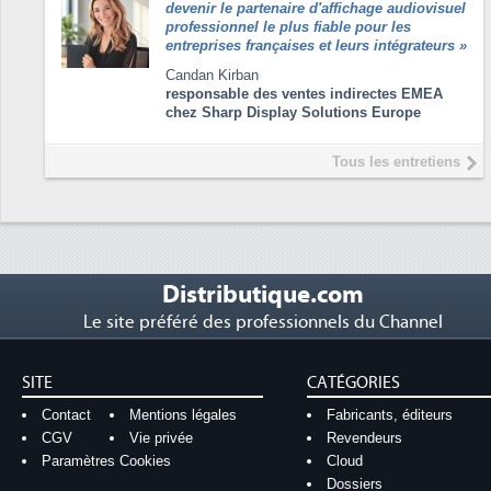
devenir le partenaire d'affichage audiovisuel
professionnel le plus fiable pour les
entreprises françaises et leurs intégrateurs
»
Candan Kirban
responsable des ventes indirectes EMEA
chez Sharp Display Solutions Europe
Tous les entretiens
Distributique.com
Le site préféré des professionnels du Channel
SITE
CATÉGORIES
Contact
Mentions légales
Fabricants, éditeurs
CGV
Vie privée
Revendeurs
Paramètres Cookies
Cloud
Dossiers