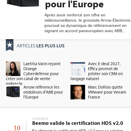
pour l'Europe
Après avoir renforcé son offre en
vidéosurveillance, le grossiste Arrow Electronic
gratuite
poursuit sa dynamique de référencement en
signant un accord paneuropéen avec ABB...
LES PLUS LUS
ARTICLES
Laetitia Varin rejoint
Avec E-deal 2027,
Orange
Efficy permet de
Cyberdefense pour
piloter son CRM en
créer son canal de vente
langage naturel
indirecte
Arrow référence les
Marc Dollois quitte
onduleurs d'ABB pour
VMware pour Veeam
l'Europe
France
LOGICIELS
Beemo valide la certification HDS v2.0
10
En obtenant la certification HDS v2.0 pour sa solution