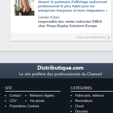
devenir le partenaire d'affichage audiovisuel
professionnel le plus fiable pour les
entreprises françaises et leurs intégrateurs
»
Candan Kirban
responsable des ventes indirectes EMEA
chez Sharp Display Solutions Europe
Tous les entretiens
Distributique.com
Le site préféré des professionnels du Channel
SITE
CATÉGORIES
Contact
Mentions légales
Fabricants, éditeurs
CGV
Vie privée
Revendeurs
Paramètres Cookies
Cloud
Dossiers