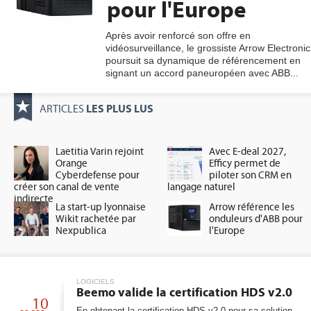
pour l'Europe
Après avoir renforcé son offre en
vidéosurveillance, le grossiste Arrow Electronic
gratuite
poursuit sa dynamique de référencement en
signant un accord paneuropéen avec ABB...
LES PLUS LUS
ARTICLES
Laetitia Varin rejoint
Avec E-deal 2027,
Orange
Efficy permet de
Cyberdefense pour
piloter son CRM en
créer son canal de vente
langage naturel
indirecte
La start-up lyonnaise
Arrow référence les
Wikit rachetée par
onduleurs d'ABB pour
Nexpublica
l'Europe
LOGICIELS
Beemo valide la certification HDS v2.0
10
En obtenant la certification HDS v2.0 pour sa solution