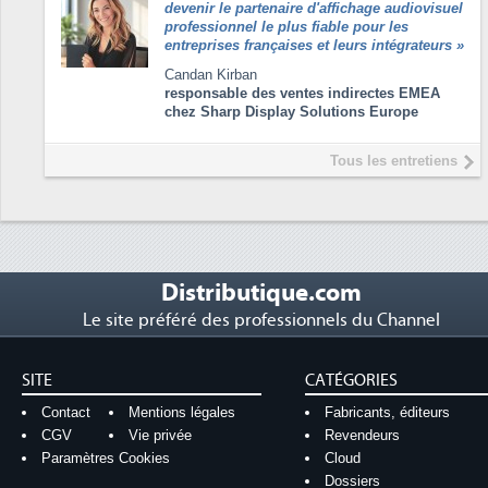
devenir le partenaire d'affichage audiovisuel
professionnel le plus fiable pour les
entreprises françaises et leurs intégrateurs
»
Candan Kirban
responsable des ventes indirectes EMEA
chez Sharp Display Solutions Europe
Tous les entretiens
Distributique.com
Le site préféré des professionnels du Channel
SITE
CATÉGORIES
Contact
Mentions légales
Fabricants, éditeurs
CGV
Vie privée
Revendeurs
Paramètres Cookies
Cloud
Dossiers