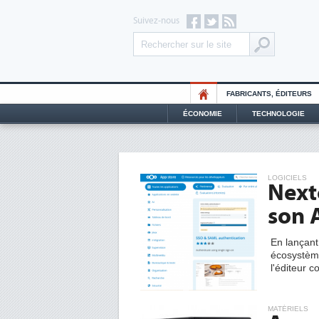
Suivez-nous
FABRICANTS, ÉDITEURS
ÉCONOMIE
TECHNOLOGIE
LOGICIELS
Next
son 
En lançan
écosystème
l'éditeur c
MATÉRIELS