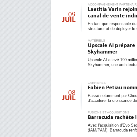
ACCOMPAGNEMENT PARTENAIR
Laetitia Varin rejo
09
canal de vente indi
JUIL
En tant que responsable du 
structurer et de déployer le 
MATÉRIELS
Upscale AI prépare 
Skyhammer
Upscale AI a levé 190 milli
Skyhammer, une architecture
CARRIÈRES
Fabien Petiau nomm
08
Passé notamment par Check
JUIL
d'accélérer la croissance de l
FUSIONS ET ACQUISITIONS
Barracuda rachète l
Avec l'acquisition d'Evo Sec
(IAM/PAM), Barracuda renfo