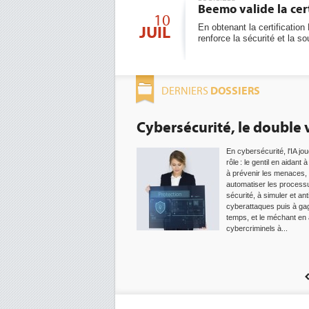
Beemo valide la cer
10
En obtenant la certificati
JUIL
renforce la sécurité et la 
DOSSIERS
DERNIERS
Cybersécurité, le double visage de l'IA
En cybersécurité, l'IA joue un double
L'IA
1
rôle : le gentil en aidant à détecter et
solut
à prévenir les menaces, à
automatiser les processus de
La s
2
sécurité, à simuler et anticiper les
cyberattaques puis à gagner du
Sécur
3
temps, et le méchant en aidant les
cybercriminels à...
IA et
4
pour
Une 
5
plus