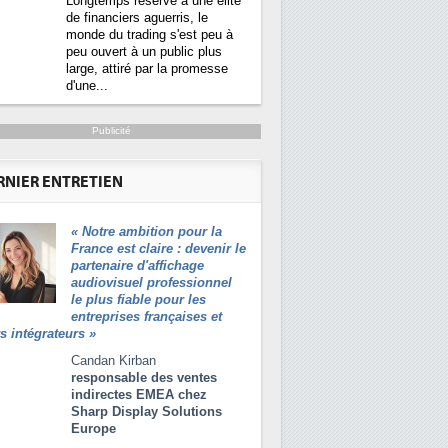
Longtemps réservé à une élite
de financiers aguerris, le
monde du trading s'est peu à
peu ouvert à un public plus
large, attiré par la promesse
d'une...
Publicité
tique bientôt une obligation pour les
RNIER ENTRETIEN
«
Notre ambition pour la
durables et
Qu'est-ce que la DEE (directive
1
France est claire : devenir le
ce que
d'efficacité énergétique) ?
partenaire d'affichage
irs publics
audiovisuel professionnel
se en oeuvre
DEE, une pression administrative
2
le plus fiable pour les
e sur
pour les DSI à transformer...
entreprises françaises et
e (DEE). Plus
rs intégrateurs
»
 12 impose que
Un outillage et des services déjà en
3
s sont...
place pour répondre à...
Candan Kirban
responsable des ventes
Phocea DC dans les cordes pour la
4
indirectes EMEA chez
DEE
Sharp Display Solutions
Europe
Interview de Fabrice Coquio,
5