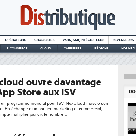
OPÉRATEURS
GROSSISTES
VARS, SSII, INTÉGRATEURS
REVENDEURS
E-COMMERCE
CLOUD
CARRIÈRES
RÉGIONS
NOUVEAU
cloud ouvre davantage
App Store aux ISV
DO
t un programme mondial pour ISV, Nextcloud muscle son
. En échange d'un soutien marketing et commercial,
ompte multiplier par dix le nombre...