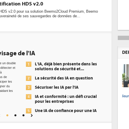
tification HDS v2.0
on HDS v2.0 pour sa solution Beemo2Cloud Premium, Beemo
souveraineté de ses sauvegardes de données de...
DEE: l'efficacité énergé
DE
datacenters
, déjà bien présente dans les
ions de sécurité et...
Des datacenters plus 
plus efficaces, c'est 
écurité des IA en question
recherchent les pouvo
européens avec la mi
iser les IA par l'IA
de la nouvelle Directiv
l'efficacité énergétiqu
leu
 conformité : un défi crucial
précisément, l'article
 les entreprises
les centres de donnée
IA de confiance pour une IA
 sûre ?