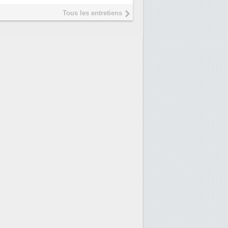
président de Digital Realty...
Tous les entretiens
Trimestriels IBM : L'activité
6
logicielle soutient les...