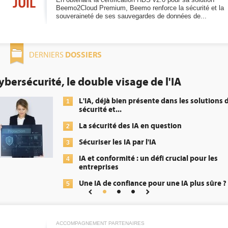
JUIL
Beemo2Cloud Premium, Beemo renforce la sécurité et la
souveraineté de ses sauvegardes de données de...
DOSSIERS
DERNIERS
double visage de l'IA
DEE: l'effic
obligation p
'IA, déjà bien présente dans les solutions de
écurité et...
a sécurité des IA en question
écuriser les IA par l'IA
A et conformité : un défi crucial pour les
ntreprises
ne IA de confiance pour une IA plus sûre ?
ACCOMPAGNEMENT PARTENAIRES