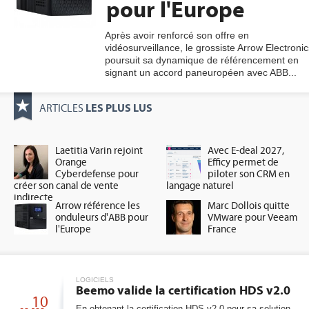
pour l'Europe
Après avoir renforcé son offre en
vidéosurveillance, le grossiste Arrow Electronic
gratuite
poursuit sa dynamique de référencement en
signant un accord paneuropéen avec ABB...
LES PLUS LUS
ARTICLES
Laetitia Varin rejoint
Avec E-deal 2027,
Orange
Efficy permet de
Cyberdefense pour
piloter son CRM en
créer son canal de vente
langage naturel
indirecte
Arrow référence les
Marc Dollois quitte
onduleurs d'ABB pour
VMware pour Veeam
l'Europe
France
LOGICIELS
Beemo valide la certification HDS v2.0
10
En obtenant la certification HDS v2.0 pour sa solution