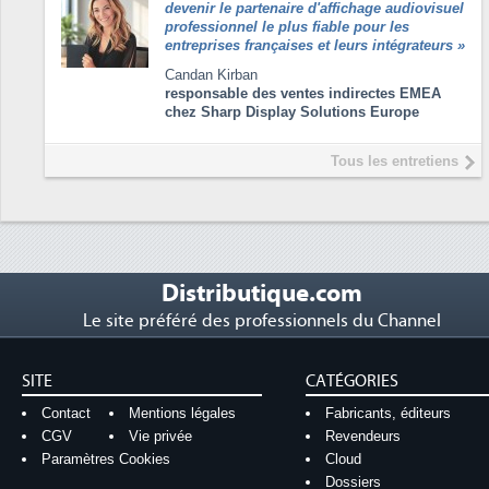
devenir le partenaire d'affichage audiovisuel
professionnel le plus fiable pour les
entreprises françaises et leurs intégrateurs
»
Candan Kirban
responsable des ventes indirectes EMEA
chez Sharp Display Solutions Europe
Tous les entretiens
Distributique.com
Le site préféré des professionnels du Channel
SITE
CATÉGORIES
Contact
Mentions légales
Fabricants, éditeurs
CGV
Vie privée
Revendeurs
Paramètres Cookies
Cloud
Dossiers