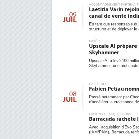
ACCOMPAGNEMENT PARTENAIR
Laetitia Varin rejo
09
canal de vente indi
JUIL
En tant que responsable du 
structurer et de déployer le 
MATÉRIELS
Upscale AI prépare 
Skyhammer
Upscale AI a levé 190 milli
Skyhammer, une architecture
CARRIÈRES
Fabien Petiau nomm
08
Passé notamment par Check
JUIL
d'accélérer la croissance de l
FUSIONS ET ACQUISITIONS
Barracuda rachète l
Avec l'acquisition d'Evo Sec
(IAM/PAM), Barracuda renfo