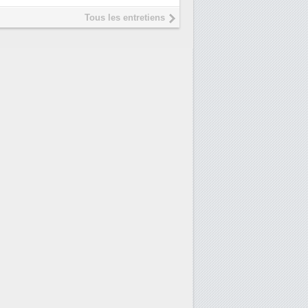
président de Digital Realty...
Tous les entretiens
Trimestriels IBM : L'activité
6
logicielle soutient les...