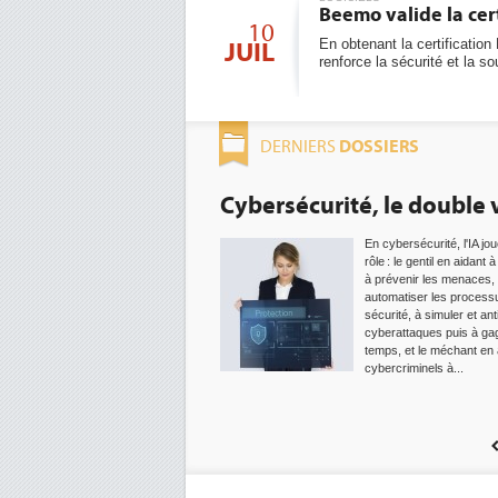
Beemo valide la cer
10
En obtenant la certificati
JUIL
renforce la sécurité et la 
DOSSIERS
DERNIERS
Cybersécurité, le double visage de l
En cybersécurité, l'IA joue un double
rôle : le gentil en aidant à détecter et
à prévenir les menaces, à
automatiser les processus de
sécurité, à simuler et anticiper les
cyberattaques puis à gagner du
temps, et le méchant en aidant les
cybercriminels à...