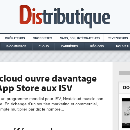
OPÉRATEURS
GROSSISTES
VARS, SSII, INTÉGRATEURS
REVENDEURS
E-COMMERCE
CLOUD
CARRIÈRES
RÉGIONS
NOUVEAU
cloud ouvre davantage
App Store aux ISV
DO
t un programme mondial pour ISV, Nextcloud muscle son
. En échange d'un soutien marketing et commercial,
ompte multiplier par dix le nombre...