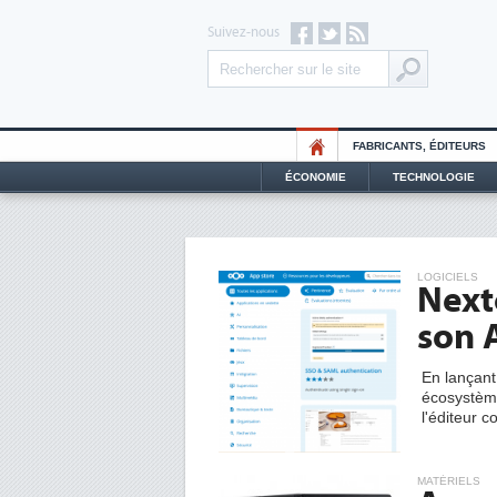
Suivez-nous
FABRICANTS, ÉDITEURS
ÉCONOMIE
TECHNOLOGIE
LOGICIELS
Next
son 
En lançan
écosystème
l'éditeur c
MATÉRIELS