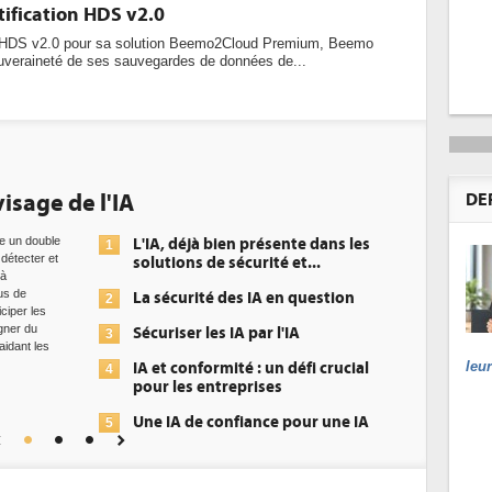
tification HDS v2.0
on HDS v2.0 pour sa solution Beemo2Cloud Premium, Beemo
souveraineté de ses sauvegardes de données de...
'IA
DEE: l'efficacité é
DE
datacenters
L'IA, déjà bien présente dans les
1
solutions de sécurité et...
Des datace
plus effica
La sécurité des IA en question
2
recherchen
européens 
Sécuriser les IA par l'IA
3
de la nouve
l'efficacit
leu
IA et conformité : un défi crucial
4
précisément
pour les entreprises
les centres
Une IA de confiance pour une IA
5
plus sûre ?