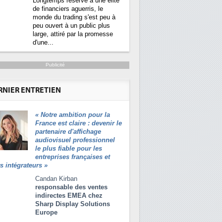
Longtemps réservé à une élite
de financiers aguerris, le
monde du trading s'est peu à
peu ouvert à un public plus
large, attiré par la promesse
d'une...
Publicité
nergétique bientôt une obligation pour les
RNIER ENTRETIEN
«
Notre ambition pour la
nters plus durables et
Qu'est-ce que la DEE (directive
1
France est claire : devenir le
ces, c'est ce que
d'efficacité énergétique) ?
partenaire d'affichage
t les pouvoirs publics
audiovisuel professionnel
avec la mise en oeuvre
DEE, une pression administrative
2
le plus fiable pour les
lle Directive sur
pour les DSI à transformer...
entreprises françaises et
é énergétique (DEE). Plus
rs intégrateurs
»
, l'article 12 impose que
Un outillage et des services déjà en
3
 de données sont...
place pour répondre à...
Candan Kirban
responsable des ventes
Phocea DC dans les cordes pour la
4
indirectes EMEA chez
DEE
Sharp Display Solutions
Europe
Interview de Fabrice Coquio,
5