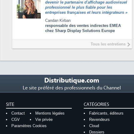
devenir le partenaire d'affichage audiovisuel
professionnel le plus fiable pour les
entreprises françaises et leurs intégrateurs
»
Candan Kirban
responsable des ventes indirectes EMEA
chez Sharp Display Solutions Europe
Tous les entretiens
Distributique.com
Le site préféré des professionnels du Channel
SITE
CATÉGORIES
Contact
Mentions légales
Fabricants, éditeurs
CGV
Vie privée
Revendeurs
Paramètres Cookies
Cloud
Dossiers