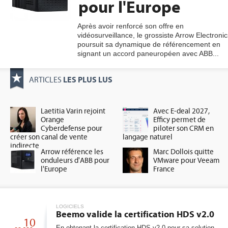
pour l'Europe
Après avoir renforcé son offre en
vidéosurveillance, le grossiste Arrow Electronic
gratuite
poursuit sa dynamique de référencement en
signant un accord paneuropéen avec ABB...
LES PLUS LUS
ARTICLES
Laetitia Varin rejoint
Avec E-deal 2027,
Orange
Efficy permet de
Cyberdefense pour
piloter son CRM en
créer son canal de vente
langage naturel
indirecte
Arrow référence les
Marc Dollois quitte
onduleurs d'ABB pour
VMware pour Veeam
l'Europe
France
LOGICIELS
Beemo valide la certification HDS v2.0
10
En obtenant la certification HDS v2.0 pour sa solution