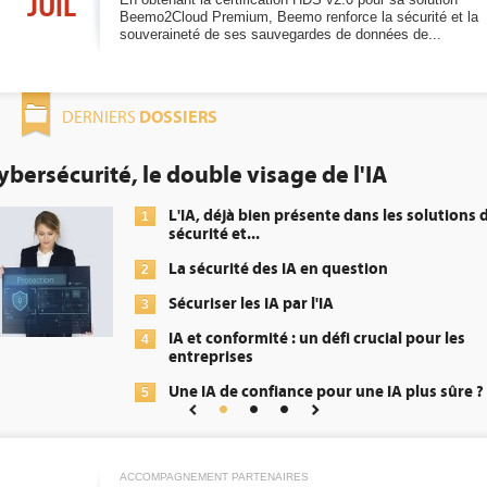
JUIL
Beemo2Cloud Premium, Beemo renforce la sécurité et la
souveraineté de ses sauvegardes de données de...
DOSSIERS
DERNIERS
le visage de l'IA
DEE: l'efficacit
obligation pour
déjà bien présente dans les solutions de
é et...
1
urité des IA en question
2
er les IA par l'IA
conformité : un défi crucial pour les
3
rises
 de confiance pour une IA plus sûre ?
4
5
ACCOMPAGNEMENT PARTENAIRES