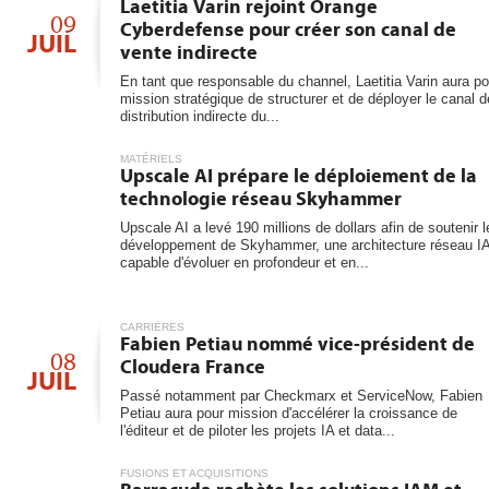
6
Laetitia Varin rejoint Orange
09
Cyberdefense pour créer son canal de
JUIL
vente indirecte
En tant que responsable du channel, Laetitia Varin aura po
mission stratégique de structurer et de déployer le canal d
distribution indirecte du...
MATÉRIELS
Upscale AI prépare le déploiement de la
technologie réseau Skyhammer
Upscale AI a levé 190 millions de dollars afin de soutenir l
développement de Skyhammer, une architecture réseau I
capable d'évoluer en profondeur et en...
CARRIÈRES
Fabien Petiau nommé vice-président de
08
Cloudera France
JUIL
Passé notamment par Checkmarx et ServiceNow, Fabien
Petiau aura pour mission d'accélérer la croissance de
l'éditeur et de piloter les projets IA et data...
FUSIONS ET ACQUISITIONS