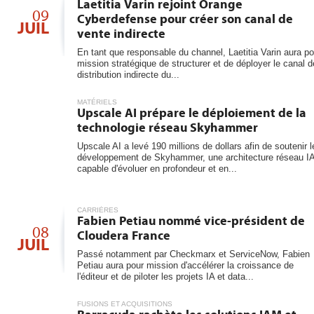
6
Laetitia Varin rejoint Orange
les...
09
Cyberdefense pour créer son canal de
JUIL
vente indirecte
En tant que responsable du channel, Laetitia Varin aura po
mission stratégique de structurer et de déployer le canal d
distribution indirecte du...
MATÉRIELS
Upscale AI prépare le déploiement de la
technologie réseau Skyhammer
Upscale AI a levé 190 millions de dollars afin de soutenir l
développement de Skyhammer, une architecture réseau I
capable d'évoluer en profondeur et en...
CARRIÈRES
Fabien Petiau nommé vice-président de
08
Cloudera France
JUIL
Passé notamment par Checkmarx et ServiceNow, Fabien
Petiau aura pour mission d'accélérer la croissance de
l'éditeur et de piloter les projets IA et data...
FUSIONS ET ACQUISITIONS