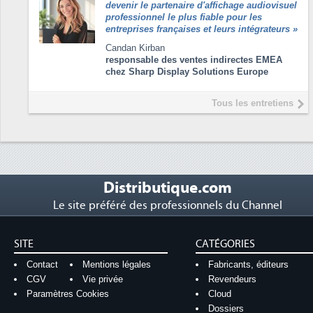
devenir le partenaire d'affichage audiovisuel
professionnel le plus fiable pour les
entreprises françaises et leurs intégrateurs
»
Candan Kirban
responsable des ventes indirectes EMEA
chez Sharp Display Solutions Europe
Tous les entretiens
Distributique.com
Le site préféré des professionnels du Channel
SITE
CATÉGORIES
Contact
Mentions légales
Fabricants, éditeurs
CGV
Vie privée
Revendeurs
Paramètres Cookies
Cloud
Dossiers