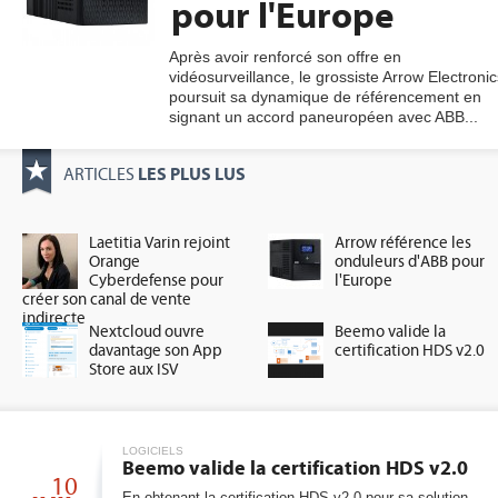
pour l'Europe
Après avoir renforcé son offre en
vidéosurveillance, le grossiste Arrow Electronic
gratuite
poursuit sa dynamique de référencement en
signant un accord paneuropéen avec ABB...
LES PLUS LUS
ARTICLES
Laetitia Varin rejoint
Arrow référence les
Orange
onduleurs d'ABB pour
Cyberdefense pour
l'Europe
créer son canal de vente
indirecte
Nextcloud ouvre
Beemo valide la
davantage son App
certification HDS v2.0
Store aux ISV
LOGICIELS
Beemo valide la certification HDS v2.0
10
En obtenant la certification HDS v2.0 pour sa solution