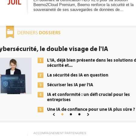
JUIL
Beemo2Cloud Premium, Beemo renforce la sécurité et la
souveraineté de ses sauvegardes de données de...
DOSSIERS
DERNIERS
DEE: l'efficacité énergétique bientôt une
obligation pour les datacenters
 de
Qu'est-ce que la DEE (directive d'e
1
énergétique) ?
DEE, une pression administrative 
2
transformer...
Un outillage et des services déjà 
3
répondre à...
?
Phocea DC dans les cordes pour l
4
Interview de Fabrice Coquio, pré
5
Digital Realty...
ACCOMPAGNEMENT PARTENAIRES
Trimestriels IBM : L'activité logici