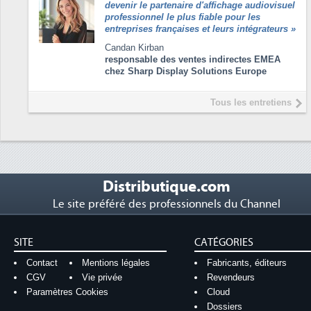
devenir le partenaire d'affichage audiovisuel
professionnel le plus fiable pour les
entreprises françaises et leurs intégrateurs
»
Candan Kirban
responsable des ventes indirectes EMEA
chez Sharp Display Solutions Europe
Tous les entretiens
Distributique.com
Le site préféré des professionnels du Channel
SITE
CATÉGORIES
Contact
Mentions légales
Fabricants, éditeurs
CGV
Vie privée
Revendeurs
Paramètres Cookies
Cloud
Dossiers