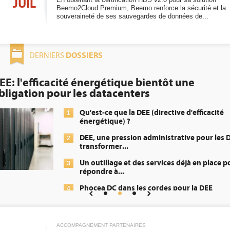
JUIL
Beemo2Cloud Premium, Beemo renforce la sécurité et la
souveraineté de ses sauvegardes de données de...
DOSSIERS
DERNIERS
EE: l'efficacité énergétique bientôt une
bligation pour les datacenters
Qu'est-ce que la DEE (directive d'efficacité
1
énergétique) ?
DEE, une pression administrative pour les D
2
transformer...
Un outillage et des services déjà en place p
3
répondre à...
Phocea DC dans les cordes pour la DEE
4
Interview de Fabrice Coquio, président de
5
Digital Realty...
ACCOMPAGNEMENT PARTENAIRES
Trimestriels IBM : L'activité logicielle souti