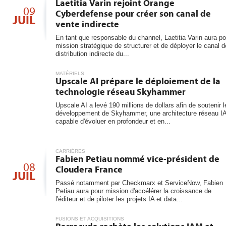
6
Laetitia Varin rejoint Orange
les...
09
Cyberdefense pour créer son canal de
JUIL
vente indirecte
En tant que responsable du channel, Laetitia Varin aura po
mission stratégique de structurer et de déployer le canal d
distribution indirecte du...
MATÉRIELS
Upscale AI prépare le déploiement de la
technologie réseau Skyhammer
Upscale AI a levé 190 millions de dollars afin de soutenir l
développement de Skyhammer, une architecture réseau I
capable d'évoluer en profondeur et en...
CARRIÈRES
Fabien Petiau nommé vice-président de
08
Cloudera France
JUIL
Passé notamment par Checkmarx et ServiceNow, Fabien
Petiau aura pour mission d'accélérer la croissance de
l'éditeur et de piloter les projets IA et data...
FUSIONS ET ACQUISITIONS