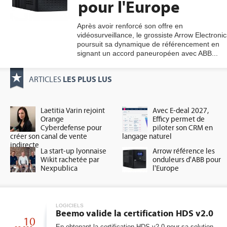
pour l'Europe
Après avoir renforcé son offre en
vidéosurveillance, le grossiste Arrow Electronic
gratuite
poursuit sa dynamique de référencement en
signant un accord paneuropéen avec ABB...
LES PLUS LUS
ARTICLES
Laetitia Varin rejoint
Avec E-deal 2027,
Orange
Efficy permet de
Cyberdefense pour
piloter son CRM en
créer son canal de vente
langage naturel
indirecte
La start-up lyonnaise
Arrow référence les
Wikit rachetée par
onduleurs d'ABB pour
Nexpublica
l'Europe
LOGICIELS
Beemo valide la certification HDS v2.0
10
En obtenant la certification HDS v2.0 pour sa solution