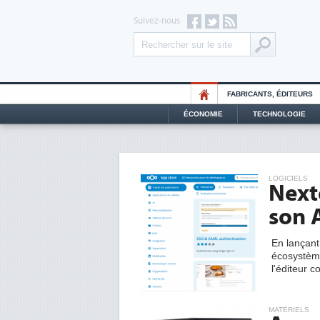
Suivez-nous
FABRICANTS, ÉDITEURS
ÉCONOMIE
TECHNOLOGIE
LOGICIELS
Next
son 
En lançan
écosystème
l'éditeur c
MATÉRIELS