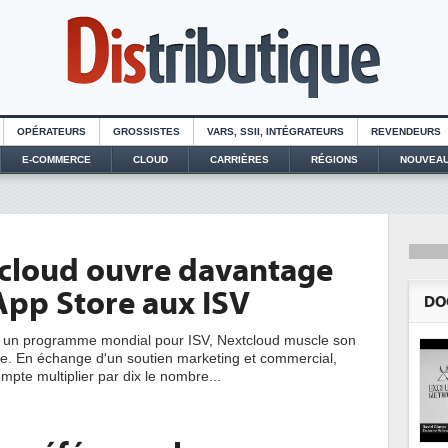
OPÉRATEURS
GROSSISTES
VARS, SSII, INTÉGRATEURS
REVENDEURS
E-COMMERCE
CLOUD
CARRIÈRES
RÉGIONS
NOUVEAU
cloud ouvre davantage
App Store aux ISV
DO
t un programme mondial pour ISV, Nextcloud muscle son
. En échange d'un soutien marketing et commercial,
ompte multiplier par dix le nombre...