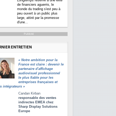
Longtemps réservé à une élite
de financiers aguerris, le
monde du trading s'est peu à
peu ouvert à un public plus
large, attiré par la promesse
d'une...
Publicité
icacité énergétique bientôt une obligation pour
RNIER ENTRETIEN
rs
«
Notre ambition pour la
Des datacenters plus durables et
Qu'est-ce que la DEE (dire
1
France est claire : devenir le
plus efficaces, c'est ce que
d'efficacité énergétique) ?
partenaire d'affichage
recherchent les pouvoirs publics
audiovisuel professionnel
européens avec la mise en oeuvre
DEE, une pression adminis
2
le plus fiable pour les
de la nouvelle Directive sur
pour les DSI à transformer
entreprises françaises et
l'efficacité énergétique (DEE). Plus
rs intégrateurs
»
précisément, l'article 12 impose que
Un outillage et des servic
3
les centres de données sont...
place pour répondre à...
Candan Kirban
responsable des ventes
Phocea DC dans les cordes
4
indirectes EMEA chez
DEE
Sharp Display Solutions
Europe
Interview de Fabrice Coqu
5