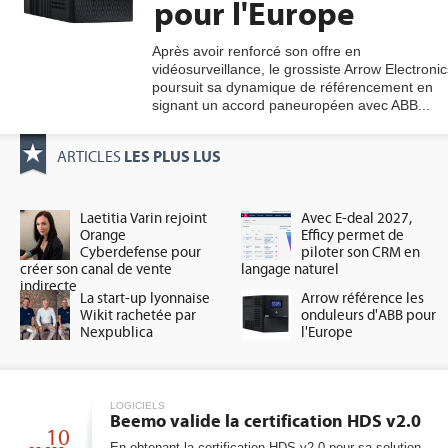
pour l'Europe
Après avoir renforcé son offre en
vidéosurveillance, le grossiste Arrow Electronic
gratuite
poursuit sa dynamique de référencement en
signant un accord paneuropéen avec ABB...
LES PLUS LUS
ARTICLES
Laetitia Varin rejoint
Avec E-deal 2027,
Orange
Efficy permet de
Cyberdefense pour
piloter son CRM en
créer son canal de vente
langage naturel
indirecte
La start-up lyonnaise
Arrow référence les
Wikit rachetée par
onduleurs d'ABB pour
Nexpublica
l'Europe
LOGICIELS
Beemo valide la certification HDS v2.0
10
En obtenant la certification HDS v2.0 pour sa solution