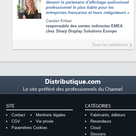
devenir le partenaire d'affichage audiovisuel
professionnel le plus fiable pour les
entreprises françaises et leurs intégrateurs
»
Candan Kirban
responsable des ventes indirectes EMEA
chez Sharp Display Solutions Europe
Tous les entretiens
Distributique.com
Le site préféré des professionnels du Channel
SITE
CATÉGORIES
Contact
Mentions légales
Fabricants, éditeurs
CGV
Vie privée
Revendeurs
Paramètres Cookies
Cloud
Dossiers