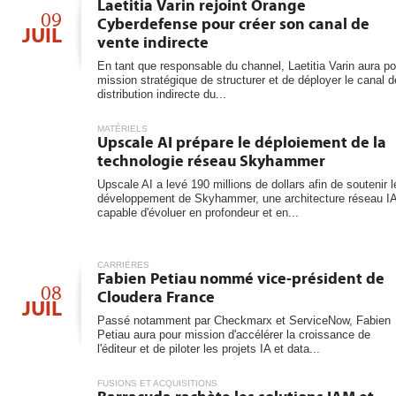
6
Laetitia Varin rejoint Orange
09
Cyberdefense pour créer son canal de
JUIL
vente indirecte
En tant que responsable du channel, Laetitia Varin aura po
mission stratégique de structurer et de déployer le canal d
distribution indirecte du...
MATÉRIELS
Upscale AI prépare le déploiement de la
technologie réseau Skyhammer
Upscale AI a levé 190 millions de dollars afin de soutenir l
développement de Skyhammer, une architecture réseau I
capable d'évoluer en profondeur et en...
CARRIÈRES
Fabien Petiau nommé vice-président de
08
Cloudera France
JUIL
Passé notamment par Checkmarx et ServiceNow, Fabien
Petiau aura pour mission d'accélérer la croissance de
l'éditeur et de piloter les projets IA et data...
FUSIONS ET ACQUISITIONS