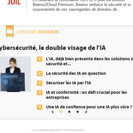
JUIL
Beemo2Cloud Premium, Beemo renforce la sécurité et la
souveraineté de ses sauvegardes de données de...
DOSSIERS
DERNIERS
le visage de l'IA
DEE: l'efficacit
obligation pour
déjà bien présente dans les solutions de
é et...
1
urité des IA en question
2
er les IA par l'IA
conformité : un défi crucial pour les
3
rises
 de confiance pour une IA plus sûre ?
4
5
ACCOMPAGNEMENT PARTENAIRES