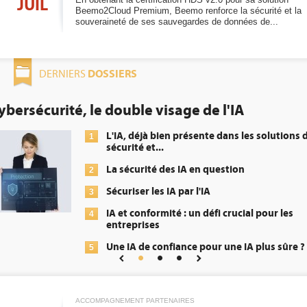
JUIL
Beemo2Cloud Premium, Beemo renforce la sécurité et la
souveraineté de ses sauvegardes de données de...
DOSSIERS
DERNIERS
de l'IA
DEE: l'efficacité énergét
obligation pour les datac
ente dans les solutions de
Qu'est-ce qu
1
énergétique
n question
DEE, une pr
2
'IA
transformer
 défi crucial pour les
Un outillag
3
répondre à.
pour une IA plus sûre ?
Phocea DC d
4
Interview d
5
Digital Realt
ACCOMPAGNEMENT PARTENAIRES
Trimestriels