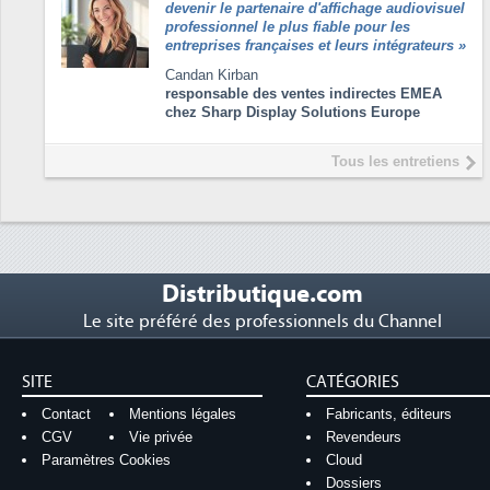
devenir le partenaire d'affichage audiovisuel
professionnel le plus fiable pour les
entreprises françaises et leurs intégrateurs
»
Candan Kirban
responsable des ventes indirectes EMEA
chez Sharp Display Solutions Europe
Tous les entretiens
Distributique.com
Le site préféré des professionnels du Channel
SITE
CATÉGORIES
Contact
Mentions légales
Fabricants, éditeurs
CGV
Vie privée
Revendeurs
Paramètres Cookies
Cloud
Dossiers