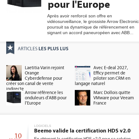
pour l'Europe
Après avoir renforcé son offre en
vidéosurveillance, le grossiste Arrow Electronic
gratuite
poursuit sa dynamique de référencement en
signant un accord paneuropéen avec ABB...
LES PLUS LUS
ARTICLES
Laetitia Varin rejoint
Avec E-deal 2027,
Orange
Efficy permet de
Cyberdefense pour
piloter son CRM en
créer son canal de vente
langage naturel
indirecte
Arrow référence les
Marc Dollois quitte
onduleurs d'ABB pour
VMware pour Veeam
l'Europe
France
LOGICIELS
Beemo valide la certification HDS v2.0
10
En obtenant la certification HDS v2.0 pour sa solution