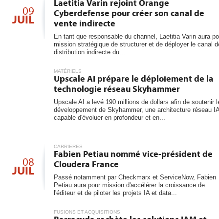
6
Laetitia Varin rejoint Orange
les...
09
Cyberdefense pour créer son canal de
JUIL
vente indirecte
En tant que responsable du channel, Laetitia Varin aura po
mission stratégique de structurer et de déployer le canal d
distribution indirecte du...
MATÉRIELS
Upscale AI prépare le déploiement de la
technologie réseau Skyhammer
Upscale AI a levé 190 millions de dollars afin de soutenir l
développement de Skyhammer, une architecture réseau I
capable d'évoluer en profondeur et en...
CARRIÈRES
Fabien Petiau nommé vice-président de
08
Cloudera France
JUIL
Passé notamment par Checkmarx et ServiceNow, Fabien
Petiau aura pour mission d'accélérer la croissance de
l'éditeur et de piloter les projets IA et data...
FUSIONS ET ACQUISITIONS