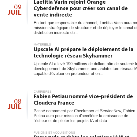
6
Laetitia Varin rejoint Orange
09
Cyberdefense pour créer son canal de
JUIL
vente indirecte
En tant que responsable du channel, Laetitia Varin aura po
mission stratégique de structurer et de déployer le canal d
distribution indirecte du...
MATÉRIELS
Upscale AI prépare le déploiement de la
technologie réseau Skyhammer
Upscale AI a levé 190 millions de dollars afin de soutenir l
développement de Skyhammer, une architecture réseau I
capable d'évoluer en profondeur et en...
CARRIÈRES
Fabien Petiau nommé vice-président de
08
Cloudera France
JUIL
Passé notamment par Checkmarx et ServiceNow, Fabien
Petiau aura pour mission d'accélérer la croissance de
l'éditeur et de piloter les projets IA et data...
FUSIONS ET ACQUISITIONS