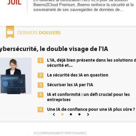
JUIL
Beemo2Cloud Premium, Beemo renforce la sécurité et la
souveraineté de ses sauvegardes de données de...
DOSSIERS
DERNIERS
le visage de l'IA
DEE: l'efficacit
obligation pour
déjà bien présente dans les solutions de
é et...
1
urité des IA en question
2
er les IA par l'IA
conformité : un défi crucial pour les
3
rises
 de confiance pour une IA plus sûre ?
4
5
ACCOMPAGNEMENT PARTENAIRES