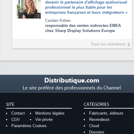
devenir le partenaire d'affichage audiovisuel
professionnel le plus fiable pour les
entreprises françaises et leurs intégrateurs
»
Candan Kirban
responsable des ventes indirectes EMEA
chez Sharp Display Solutions Europe
Tous les entretiens
Distributique.com
Le site préféré des professionnels du Channel
SITE
CATÉGORIES
Contact
Mentions légales
Fabricants, éditeurs
CGV
Vie privée
Revendeurs
Paramètres Cookies
Cloud
Dossiers