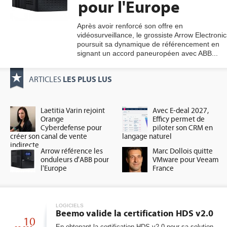
pour l'Europe
Après avoir renforcé son offre en
vidéosurveillance, le grossiste Arrow Electronic
gratuite
poursuit sa dynamique de référencement en
signant un accord paneuropéen avec ABB...
LES PLUS LUS
ARTICLES
Laetitia Varin rejoint
Avec E-deal 2027,
Orange
Efficy permet de
Cyberdefense pour
piloter son CRM en
créer son canal de vente
langage naturel
indirecte
Arrow référence les
Marc Dollois quitte
onduleurs d'ABB pour
VMware pour Veeam
l'Europe
France
LOGICIELS
Beemo valide la certification HDS v2.0
10
En obtenant la certification HDS v2.0 pour sa solution