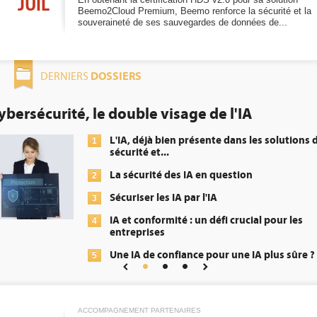
JUIL
Beemo2Cloud Premium, Beemo renforce la sécurité et la
souveraineté de ses sauvegardes de données de...
DOSSIERS
DERNIERS
de l'IA
DEE: l'efficacité énergét
obligation pour les datac
ente dans les solutions de
Qu'est-ce qu
1
énergétique
n question
DEE, une pr
2
'IA
transformer
 défi crucial pour les
Un outillag
3
répondre à.
pour une IA plus sûre ?
Phocea DC d
4
Interview d
5
Digital Realt
ACCOMPAGNEMENT PARTENAIRES
Trimestriels