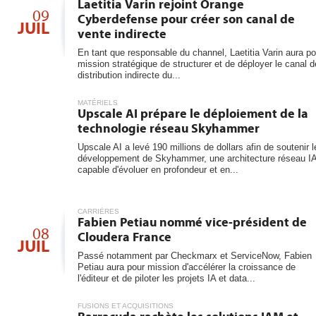
6
Laetitia Varin rejoint Orange
les...
09
Cyberdefense pour créer son canal de
JUIL
vente indirecte
En tant que responsable du channel, Laetitia Varin aura po
mission stratégique de structurer et de déployer le canal d
distribution indirecte du...
MATÉRIELS
Upscale AI prépare le déploiement de la
technologie réseau Skyhammer
Upscale AI a levé 190 millions de dollars afin de soutenir l
développement de Skyhammer, une architecture réseau I
capable d'évoluer en profondeur et en...
CARRIÈRES
Fabien Petiau nommé vice-président de
08
Cloudera France
JUIL
Passé notamment par Checkmarx et ServiceNow, Fabien
Petiau aura pour mission d'accélérer la croissance de
l'éditeur et de piloter les projets IA et data...
FUSIONS ET ACQUISITIONS