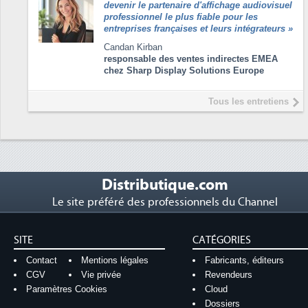
devenir le partenaire d'affichage audiovisuel
professionnel le plus fiable pour les
entreprises françaises et leurs intégrateurs
»
Candan Kirban
responsable des ventes indirectes EMEA
chez Sharp Display Solutions Europe
Tous les entretiens
Distributique.com
Le site préféré des professionnels du Channel
SITE
CATÉGORIES
Contact
Mentions légales
Fabricants, éditeurs
CGV
Vie privée
Revendeurs
Paramètres Cookies
Cloud
Dossiers