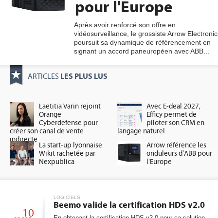
pour l'Europe
Après avoir renforcé son offre en
vidéosurveillance, le grossiste Arrow Electronic
gratuite
poursuit sa dynamique de référencement en
signant un accord paneuropéen avec ABB...
LES PLUS LUS
ARTICLES
Laetitia Varin rejoint
Avec E-deal 2027,
Orange
Efficy permet de
Cyberdefense pour
piloter son CRM en
créer son canal de vente
langage naturel
indirecte
La start-up lyonnaise
Arrow référence les
Wikit rachetée par
onduleurs d'ABB pour
Nexpublica
l'Europe
LOGICIELS
Beemo valide la certification HDS v2.0
10
En obtenant la certification HDS v2.0 pour sa solution