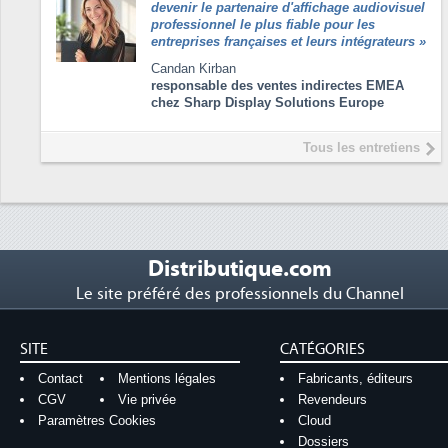
devenir le partenaire d'affichage audiovisuel
professionnel le plus fiable pour les
entreprises françaises et leurs intégrateurs
»
Candan Kirban
responsable des ventes indirectes EMEA
chez Sharp Display Solutions Europe
Tous les entretiens
Distributique.com
Le site préféré des professionnels du Channel
SITE
CATÉGORIES
Contact
Mentions légales
Fabricants, éditeurs
CGV
Vie privée
Revendeurs
Paramètres Cookies
Cloud
Dossiers