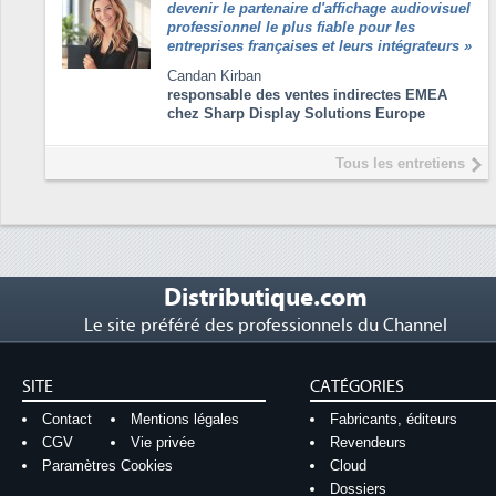
devenir le partenaire d'affichage audiovisuel
professionnel le plus fiable pour les
entreprises françaises et leurs intégrateurs
»
Candan Kirban
responsable des ventes indirectes EMEA
chez Sharp Display Solutions Europe
Tous les entretiens
Distributique.com
Le site préféré des professionnels du Channel
SITE
CATÉGORIES
Contact
Mentions légales
Fabricants, éditeurs
CGV
Vie privée
Revendeurs
Paramètres Cookies
Cloud
Dossiers