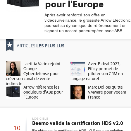
pour l'Europe
Après avoir renforcé son offre en
vidéosurveillance, le grossiste Arrow Electronic
gratuite
poursuit sa dynamique de référencement en
signant un accord paneuropéen avec ABB...
LES PLUS LUS
ARTICLES
Laetitia Varin rejoint
Avec E-deal 2027,
Orange
Efficy permet de
Cyberdefense pour
piloter son CRM en
créer son canal de vente
langage naturel
indirecte
Arrow référence les
Marc Dollois quitte
onduleurs d'ABB pour
VMware pour Veeam
l'Europe
France
LOGICIELS
Beemo valide la certification HDS v2.0
10
En obtenant la certification HDS v2.0 pour sa solution