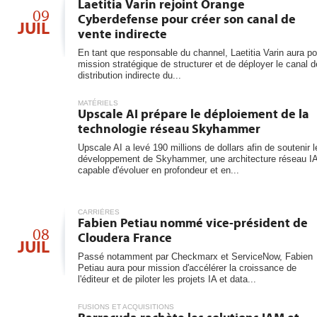
6
Laetitia Varin rejoint Orange
les...
09
Cyberdefense pour créer son canal de
JUIL
vente indirecte
En tant que responsable du channel, Laetitia Varin aura po
mission stratégique de structurer et de déployer le canal d
distribution indirecte du...
MATÉRIELS
Upscale AI prépare le déploiement de la
technologie réseau Skyhammer
Upscale AI a levé 190 millions de dollars afin de soutenir l
développement de Skyhammer, une architecture réseau I
capable d'évoluer en profondeur et en...
CARRIÈRES
Fabien Petiau nommé vice-président de
08
Cloudera France
JUIL
Passé notamment par Checkmarx et ServiceNow, Fabien
Petiau aura pour mission d'accélérer la croissance de
l'éditeur et de piloter les projets IA et data...
FUSIONS ET ACQUISITIONS