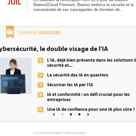
JUIL
Beemo2Cloud Premium, Beemo renforce la sécurité et la
souveraineté de ses sauvegardes de données de...
DOSSIERS
DERNIERS
DEE: l'efficacité énergétique bientôt une
obligation pour les datacenters
 de
Qu'est-ce que la DEE (directive d'e
1
énergétique) ?
DEE, une pression administrative 
2
transformer...
Un outillage et des services déjà 
3
répondre à...
?
Phocea DC dans les cordes pour l
4
Interview de Fabrice Coquio, pré
5
Digital Realty...
ACCOMPAGNEMENT PARTENAIRES
Trimestriels IBM : L'activité logici