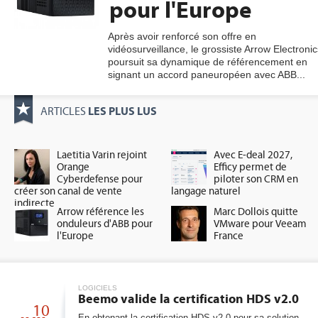
pour l'Europe
Après avoir renforcé son offre en
vidéosurveillance, le grossiste Arrow Electronic
gratuite
poursuit sa dynamique de référencement en
signant un accord paneuropéen avec ABB...
LES PLUS LUS
ARTICLES
Laetitia Varin rejoint
Avec E-deal 2027,
Orange
Efficy permet de
Cyberdefense pour
piloter son CRM en
créer son canal de vente
langage naturel
indirecte
Arrow référence les
Marc Dollois quitte
onduleurs d'ABB pour
VMware pour Veeam
l'Europe
France
LOGICIELS
Beemo valide la certification HDS v2.0
10
En obtenant la certification HDS v2.0 pour sa solution