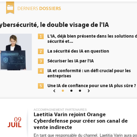
DOSSIERS
DERNIERS
de l'IA
DEE: l'efficacité énergét
obligation pour les datac
ente dans les solutions de
Qu'est-ce qu
1
énergétique
n question
DEE, une pr
2
'IA
transformer
 défi crucial pour les
Un outillag
3
répondre à.
pour une IA plus sûre ?
Phocea DC d
4
Interview d
5
Digital Realt
ACCOMPAGNEMENT PARTENAIRES
Trimestriels
6
Laetitia Varin rejoint Orange
les...
09
Cyberdefense pour créer son canal de
JUIL
vente indirecte
En tant que responsable du channel, Laetitia Varin aura po