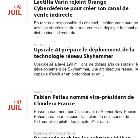
6
Laetitia Varin rejoint Orange
les...
09
Cyberdefense pour créer son canal de
JUIL
vente indirecte
En tant que responsable du channel, Laetitia Varin aura po
mission stratégique de structurer et de déployer le canal d
distribution indirecte du...
MATÉRIELS
Upscale AI prépare le déploiement de la
technologie réseau Skyhammer
Upscale AI a levé 190 millions de dollars afin de soutenir l
développement de Skyhammer, une architecture réseau I
capable d'évoluer en profondeur et en...
CARRIÈRES
Fabien Petiau nommé vice-président de
08
Cloudera France
JUIL
Passé notamment par Checkmarx et ServiceNow, Fabien
Petiau aura pour mission d'accélérer la croissance de
l'éditeur et de piloter les projets IA et data...
FUSIONS ET ACQUISITIONS