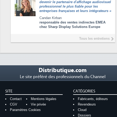
devenir le partenaire d'affichage audiovisuel
professionnel le plus fiable pour les
entreprises françaises et leurs intégrateurs
»
Candan Kirban
responsable des ventes indirectes EMEA
chez Sharp Display Solutions Europe
Tous les entretiens
Distributique.com
Le site préféré des professionnels du Channel
SITE
CATÉGORIES
Contact
Mentions légales
Fabricants, éditeurs
CGV
Vie privée
Revendeurs
Paramètres Cookies
Cloud
Dossiers