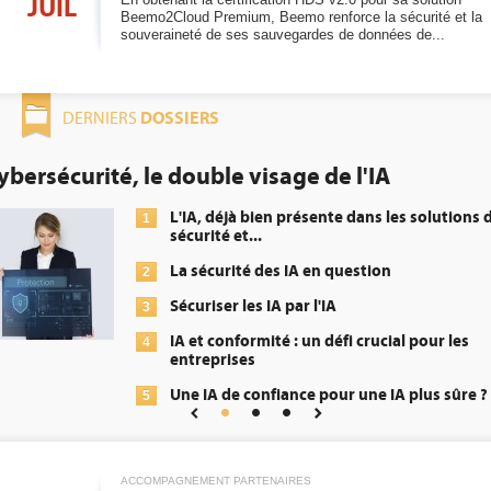
JUIL
Beemo2Cloud Premium, Beemo renforce la sécurité et la
souveraineté de ses sauvegardes de données de...
DOSSIERS
DERNIERS
DEE: l'efficacité énergétique bientôt une
obligation pour les datacenters
 de
Qu'est-ce que la DEE (directive d'e
1
énergétique) ?
DEE, une pression administrative 
2
transformer...
Un outillage et des services déjà 
3
répondre à...
?
Phocea DC dans les cordes pour l
4
Interview de Fabrice Coquio, pré
5
Digital Realty...
ACCOMPAGNEMENT PARTENAIRES
Trimestriels IBM : L'activité logici