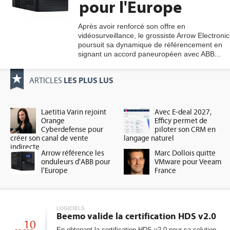
pour l'Europe
Après avoir renforcé son offre en
vidéosurveillance, le grossiste Arrow Electronic
gratuite
poursuit sa dynamique de référencement en
signant un accord paneuropéen avec ABB...
LES PLUS LUS
ARTICLES
Laetitia Varin rejoint
Avec E-deal 2027,
Orange
Efficy permet de
Cyberdefense pour
piloter son CRM en
créer son canal de vente
langage naturel
indirecte
Arrow référence les
Marc Dollois quitte
onduleurs d'ABB pour
VMware pour Veeam
l'Europe
France
LOGICIELS
Beemo valide la certification HDS v2.0
10
En obtenant la certification HDS v2.0 pour sa solution