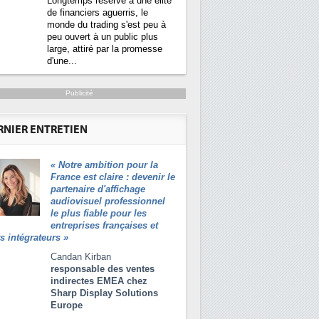
Longtemps réservé à une élite
de financiers aguerris, le
monde du trading s'est peu à
peu ouvert à un public plus
large, attiré par la promesse
d'une...
Publicité
 énergétique bientôt une obligation pour les
RNIER ENTRETIEN
«
Notre ambition pour la
acenters plus durables et
Qu'est-ce que la DEE (directive
1
France est claire : devenir le
ficaces, c'est ce que
d'efficacité énergétique) ?
partenaire d'affichage
hent les pouvoirs publics
audiovisuel professionnel
ns avec la mise en oeuvre
DEE, une pression administrative
2
le plus fiable pour les
ouvelle Directive sur
pour les DSI à transformer...
entreprises françaises et
acité énergétique (DEE). Plus
rs intégrateurs
»
ment, l'article 12 impose que
Un outillage et des services déjà en
3
tres de données sont...
place pour répondre à...
Candan Kirban
responsable des ventes
Phocea DC dans les cordes pour la
4
indirectes EMEA chez
DEE
Sharp Display Solutions
Europe
Interview de Fabrice Coquio,
5