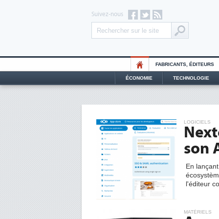
Suivez-nous
FABRICANTS, ÉDITEURS
ÉCONOMIE
TECHNOLOGIE
LOGICIELS
Next
son 
En lançan
écosystème
l'éditeur c
MATÉRIELS