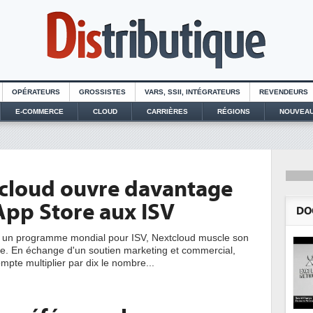
OPÉRATEURS
GROSSISTES
VARS, SSII, INTÉGRATEURS
REVENDEURS
E-COMMERCE
CLOUD
CARRIÈRES
RÉGIONS
NOUVEAU
cloud ouvre davantage
App Store aux ISV
DO
t un programme mondial pour ISV, Nextcloud muscle son
. En échange d'un soutien marketing et commercial,
ompte multiplier par dix le nombre...