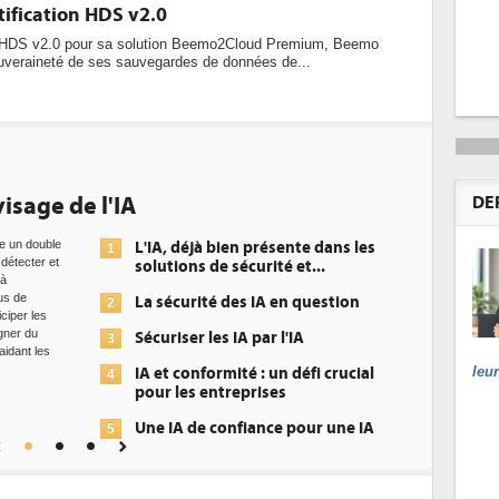
tification HDS v2.0
on HDS v2.0 pour sa solution Beemo2Cloud Premium, Beemo
souveraineté de ses sauvegardes de données de...
 l'IA
DEE: l'efficacité
DE
datacenters
L'IA, déjà bien présente dans les
1
solutions de sécurité et...
Des dat
plus ef
La sécurité des IA en question
2
recherc
europée
Sécuriser les IA par l'IA
3
de la n
l'effic
leu
IA et conformité : un défi crucial
4
précisé
pour les entreprises
les cen
Une IA de confiance pour une IA
5
plus sûre ?