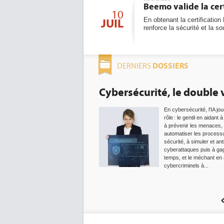
Beemo valide la cer
10
En obtenant la certificati
JUIL
renforce la sécurité et la 
DOSSIERS
DERNIERS
Cybersécurité, le double visage de
En cybersécurité, l'IA joue un double
rôle : le gentil en aidant à détecter et
à prévenir les menaces, à
automatiser les processus de
sécurité, à simuler et anticiper les
cyberattaques puis à gagner du
temps, et le méchant en aidant les
cybercriminels à...