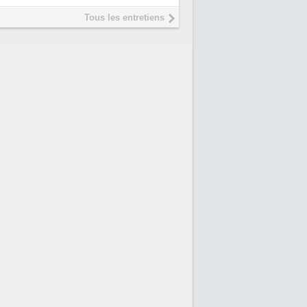
président de Digital Realty...
Tous les entretiens
Trimestriels IBM : L'activité
6
logicielle soutient les...