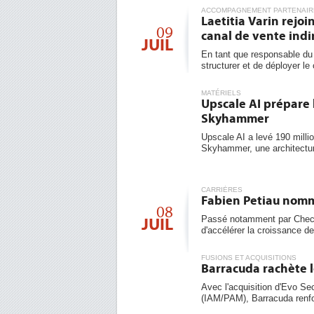
ACCOMPAGNEMENT PARTENAIR
Laetitia Varin rejo
09
canal de vente indi
JUIL
En tant que responsable du 
structurer et de déployer le 
MATÉRIELS
Upscale AI prépare 
Skyhammer
Upscale AI a levé 190 milli
Skyhammer, une architecture
CARRIÈRES
Fabien Petiau nomm
08
Passé notamment par Check
JUIL
d'accélérer la croissance de l
FUSIONS ET ACQUISITIONS
Barracuda rachète l
Avec l'acquisition d'Evo Sec
(IAM/PAM), Barracuda renfo