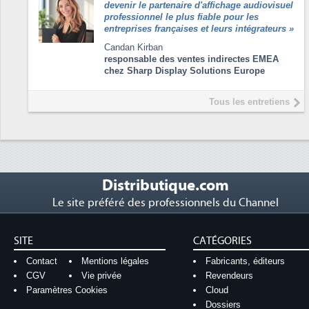
devenir le partenaire d'affichage audiovisuel
professionnel le plus fiable pour les
entreprises françaises et leurs intégrateurs
»
Candan Kirban
responsable des ventes indirectes EMEA
chez Sharp Display Solutions Europe
Tous les entretiens
Distributique.com
Le site préféré des professionnels du Channel
SITE
CATÉGORIES
Contact
Mentions légales
Fabricants, éditeurs
CGV
Vie privée
Revendeurs
Paramètres Cookies
Cloud
Dossiers