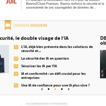
JUIL
Beemo2Cloud Premium, Beemo renforce la sécurité et la
souveraineté de ses sauvegardes de données de...
DOSSIERS
DERNIERS
DEE: l'efficacité énergétique bientôt une
obligation pour les datacenters
Qu'est-ce que la DEE (directive d'efficac
1
énergétique) ?
DEE, une pression administrative pour 
2
transformer...
Un outillage et des services déjà en pl
3
répondre à...
Phocea DC dans les cordes pour la DEE
4
Interview de Fabrice Coquio, président
5
Digital Realty...
ACCOMPAGNEMENT PARTENAIRES
Trimestriels IBM : L'activité logicielle 