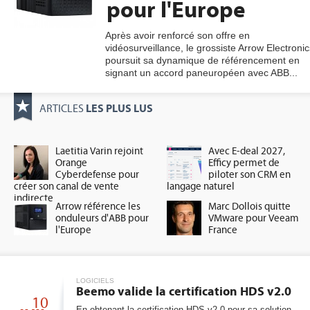
pour l'Europe
Après avoir renforcé son offre en
vidéosurveillance, le grossiste Arrow Electronic
gratuite
poursuit sa dynamique de référencement en
signant un accord paneuropéen avec ABB...
LES PLUS LUS
ARTICLES
Laetitia Varin rejoint
Avec E-deal 2027,
Orange
Efficy permet de
Cyberdefense pour
piloter son CRM en
créer son canal de vente
langage naturel
indirecte
Arrow référence les
Marc Dollois quitte
onduleurs d'ABB pour
VMware pour Veeam
l'Europe
France
LOGICIELS
Beemo valide la certification HDS v2.0
10
En obtenant la certification HDS v2.0 pour sa solution