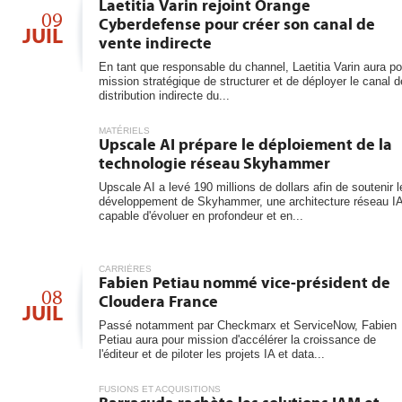
6
Laetitia Varin rejoint Orange
les...
09
Cyberdefense pour créer son canal de
JUIL
vente indirecte
En tant que responsable du channel, Laetitia Varin aura po
mission stratégique de structurer et de déployer le canal d
distribution indirecte du...
MATÉRIELS
Upscale AI prépare le déploiement de la
technologie réseau Skyhammer
Upscale AI a levé 190 millions de dollars afin de soutenir l
développement de Skyhammer, une architecture réseau I
capable d'évoluer en profondeur et en...
CARRIÈRES
Fabien Petiau nommé vice-président de
08
Cloudera France
JUIL
Passé notamment par Checkmarx et ServiceNow, Fabien
Petiau aura pour mission d'accélérer la croissance de
l'éditeur et de piloter les projets IA et data...
FUSIONS ET ACQUISITIONS