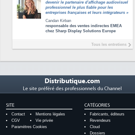
devenir le partenaire d'affichage audiovisuel
professionnel le plus fiable pour les
entreprises françaises et leurs intégrateurs
»
Candan Kirban
responsable des ventes indirectes EMEA
chez Sharp Display Solutions Europe
Tous les entretiens
Distributique.com
Le site préféré des professionnels du Channel
SITE
CATÉGORIES
Contact
Mentions légales
Fabricants, éditeurs
CGV
Vie privée
Revendeurs
Paramètres Cookies
Cloud
Dossiers