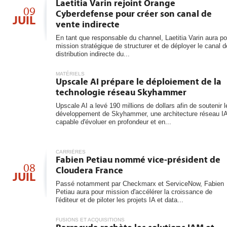
6
Laetitia Varin rejoint Orange
09
Cyberdefense pour créer son canal de
JUIL
vente indirecte
En tant que responsable du channel, Laetitia Varin aura po
mission stratégique de structurer et de déployer le canal d
distribution indirecte du...
MATÉRIELS
Upscale AI prépare le déploiement de la
technologie réseau Skyhammer
Upscale AI a levé 190 millions de dollars afin de soutenir l
développement de Skyhammer, une architecture réseau I
capable d'évoluer en profondeur et en...
CARRIÈRES
Fabien Petiau nommé vice-président de
08
Cloudera France
JUIL
Passé notamment par Checkmarx et ServiceNow, Fabien
Petiau aura pour mission d'accélérer la croissance de
l'éditeur et de piloter les projets IA et data...
FUSIONS ET ACQUISITIONS