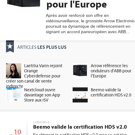
pour l'Europe
Après avoir renforcé son offre en
vidéosurveillance, le grossiste Arrow Electronic
gratuite
poursuit sa dynamique de référencement en
signant un accord paneuropéen avec ABB...
LES PLUS LUS
ARTICLES
Laetitia Varin rejoint
Arrow référence les
Orange
onduleurs d'ABB pour
Cyberdefense pour
l'Europe
créer son canal de vente
indirecte
Nextcloud ouvre
Beemo valide la
davantage son App
certification HDS v2.0
Store aux ISV
LOGICIELS
Beemo valide la certification HDS v2.0
10
En obtenant la certification HDS v2.0 pour sa solution