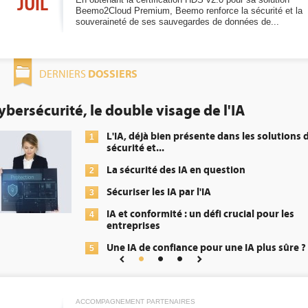
JUIL
Beemo2Cloud Premium, Beemo renforce la sécurité et la
souveraineté de ses sauvegardes de données de...
DOSSIERS
DERNIERS
le visage de l'IA
DEE: l'efficacit
obligation pour
déjà bien présente dans les solutions de
é et...
1
urité des IA en question
2
er les IA par l'IA
conformité : un défi crucial pour les
3
rises
 de confiance pour une IA plus sûre ?
4
5
ACCOMPAGNEMENT PARTENAIRES