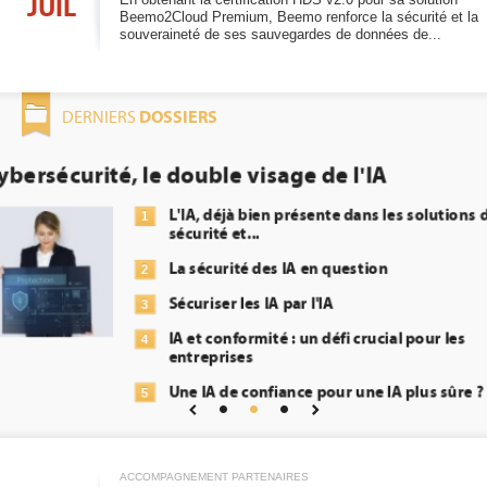
JUIL
Beemo2Cloud Premium, Beemo renforce la sécurité et la
souveraineté de ses sauvegardes de données de...
DOSSIERS
DERNIERS
DEE: l'efficacité énergétique bientôt une
obligation pour les datacenters
 de
Qu'est-ce que la DEE (directive d'e
1
énergétique) ?
DEE, une pression administrative 
2
transformer...
Un outillage et des services déjà 
3
répondre à...
?
Phocea DC dans les cordes pour l
4
Interview de Fabrice Coquio, pré
5
Digital Realty...
ACCOMPAGNEMENT PARTENAIRES
Trimestriels IBM : L'activité logici