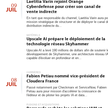
6
Laetitia Varin rejoint Orange
les...
09
Cyberdefense pour créer son canal de
JUIL
vente indirecte
En tant que responsable du channel, Laetitia Varin aura po
mission stratégique de structurer et de déployer le canal d
distribution indirecte du...
MATÉRIELS
Upscale AI prépare le déploiement de la
technologie réseau Skyhammer
Upscale AI a levé 190 millions de dollars afin de soutenir l
développement de Skyhammer, une architecture réseau I
capable d'évoluer en profondeur et en...
CARRIÈRES
Fabien Petiau nommé vice-président de
08
Cloudera France
JUIL
Passé notamment par Checkmarx et ServiceNow, Fabien
Petiau aura pour mission d'accélérer la croissance de
l'éditeur et de piloter les projets IA et data...
FUSIONS ET ACQUISITIONS