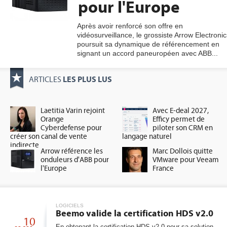
pour l'Europe
Après avoir renforcé son offre en
vidéosurveillance, le grossiste Arrow Electronic
gratuite
poursuit sa dynamique de référencement en
signant un accord paneuropéen avec ABB...
LES PLUS LUS
ARTICLES
Laetitia Varin rejoint
Avec E-deal 2027,
Orange
Efficy permet de
Cyberdefense pour
piloter son CRM en
créer son canal de vente
langage naturel
indirecte
Arrow référence les
Marc Dollois quitte
onduleurs d'ABB pour
VMware pour Veeam
l'Europe
France
LOGICIELS
Beemo valide la certification HDS v2.0
10
En obtenant la certification HDS v2.0 pour sa solution