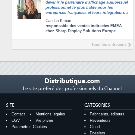
devenir le partenaire d'affichage audiovisuel
professionnel le plus fiable pour les
entreprises françaises et leurs intégrateurs
»
Candan Kirban
responsable des ventes indirectes EMEA
chez Sharp Display Solutions Europe
Tous les entretiens
Distributique.com
Le site préféré des professionnels du Channel
SITE
CATÉGORIES
Contact
Mentions légales
Fabricants, éditeurs
CGV
Vie privée
Revendeurs
Paramètres Cookies
Cloud
Dossiers