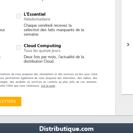
L'Essentiel
Hebdomadaire
Chaque vendredi recevez la
eur.
sélection des faits marquants de la
semaine.
Cloud Computing
Tous les quinze jours
s
Deux fois par mois, l'actualité de la
distribution Cloud.
tront de vous proposer des newsletters et des services en lien avec votre
es nous permettront également de vous proposer des interviews, des vidéos, des
harges, des produits ou services au contenu au plus près de vos attentes.
selon l'offre que vous choisissez.
Lire la suite
Distributique.com