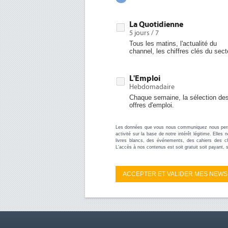
La Quotidienne
5 jours / 7
Tous les matins, l'actualité du
channel, les chiffres clés du sect
L'Emploi
Hebdomadaire
Chaque semaine, la sélection de
offres d'emploi.
Les données que vous nous communiquez nous permet
activité sur la base de notre intérêt légitime. Ell
livres blancs, des événements, des cahiers des c
L'accès à nos contenus est soit gratuit soit payant, 