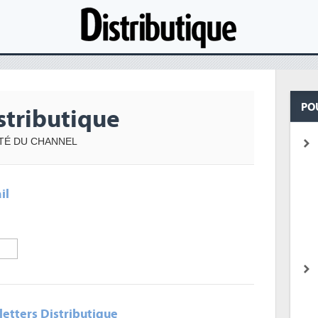
PO
stributique
ITÉ DU CHANNEL
il
etters Distributique