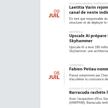
ACCOMPAGNEMENT PARTENAIR
Laetitia Varin rejo
09
canal de vente indi
JUIL
En tant que responsable du 
structurer et de déployer le 
MATÉRIELS
Upscale AI prépare 
Skyhammer
Upscale AI a levé 190 milli
Skyhammer, une architecture
CARRIÈRES
Fabien Petiau nomm
08
Passé notamment par Check
JUIL
d'accélérer la croissance de l
FUSIONS ET ACQUISITIONS
Barracuda rachète l
Avec l'acquisition d'Evo Sec
(IAM/PAM), Barracuda renfo