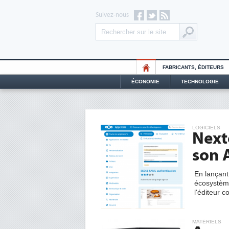
Suivez-nous
FABRICANTS, ÉDITEURS
ÉCONOMIE
TECHNOLOGIE
LOGICIELS
Next
son 
En lançan
écosystème
l'éditeur c
MATÉRIELS