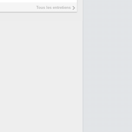
président de Digital Realty
Tous les entretiens
Trimestriels IBM : L'activi
6
logicielle soutient les...