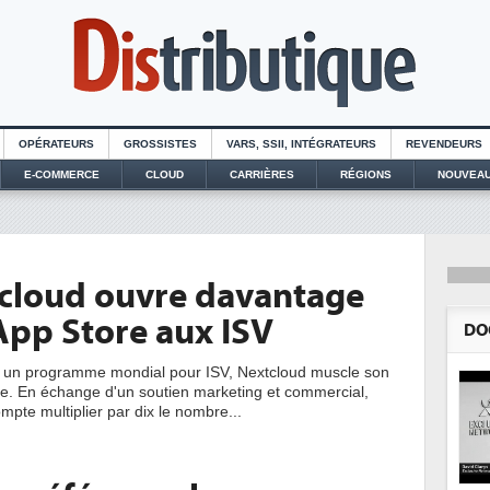
OPÉRATEURS
GROSSISTES
VARS, SSII, INTÉGRATEURS
REVENDEURS
E-COMMERCE
CLOUD
CARRIÈRES
RÉGIONS
NOUVEAU
cloud ouvre davantage
App Store aux ISV
DO
t un programme mondial pour ISV, Nextcloud muscle son
. En échange d'un soutien marketing et commercial,
ompte multiplier par dix le nombre...