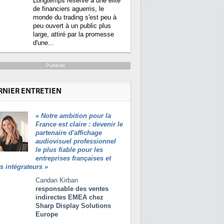
Longtemps réservé à une élite
de financiers aguerris, le
monde du trading s'est peu à
peu ouvert à un public plus
large, attiré par la promesse
d'une...
Publicité
icacité énergétique bientôt une obligation pou
RNIER ENTRETIEN
rs
«
Notre ambition pour la
Des datacenters plus durables et
Qu'est-ce que la DEE (dire
1
France est claire : devenir le
plus efficaces, c'est ce que
d'efficacité énergétique) ?
partenaire d'affichage
recherchent les pouvoirs publics
audiovisuel professionnel
européens avec la mise en oeuvre
DEE, une pression adminis
2
le plus fiable pour les
de la nouvelle Directive sur
pour les DSI à transformer
entreprises françaises et
l'efficacité énergétique (DEE). Plus
rs intégrateurs
»
précisément, l'article 12 impose que
Un outillage et des servic
3
les centres de données sont...
place pour répondre à...
Candan Kirban
responsable des ventes
Phocea DC dans les cordes
4
indirectes EMEA chez
DEE
Sharp Display Solutions
Europe
Interview de Fabrice Coqu
5