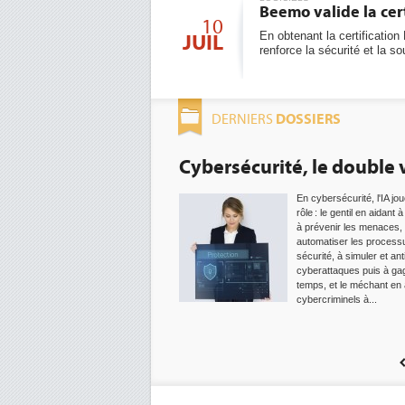
Beemo valide la cer
10
En obtenant la certificati
JUIL
renforce la sécurité et la 
DOSSIERS
DERNIERS
Cybersécurité, le double vi
En cybersécurité, l'IA joue 
rôle : le gentil en aidant à d
à prévenir les menaces, à
automatiser les processus
sécurité, à simuler et antici
cyberattaques puis à gagn
temps, et le méchant en aid
cybercriminels à...