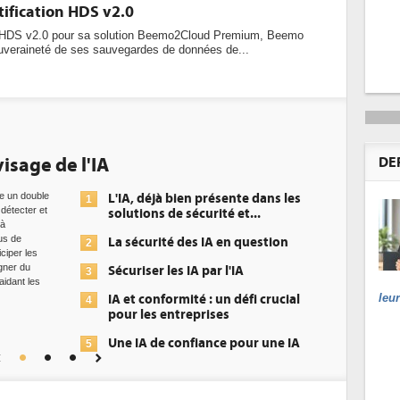
tification HDS v2.0
on HDS v2.0 pour sa solution Beemo2Cloud Premium, Beemo
souveraineté de ses sauvegardes de données de...
sage de l'IA
DEE: l'eff
DE
datacente
un double
L'IA, déjà bien présente dans les
1
étecter et
solutions de sécurité et...
 de
La sécurité des IA en question
2
per les
er du
Sécuriser les IA par l'IA
3
ant les
leu
IA et conformité : un défi crucial
4
pour les entreprises
Une IA de confiance pour une IA
5
plus sûre ?