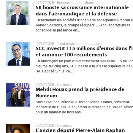
07/07/2026 -
Fusions et acquisitions
SII booste sa croissance internationale
dans l'aéronautique et la défense
En rachetant les sociétés d'ingénierie espagnoles Airtificial e
gratuite
Aertec Solutions, le groupe récupère 560 collaborateurs et
consolide sa présence en...
06/07/2026 -
Tendances technologiques
SCC investit 115 millions d'euros dans l'
et annonce 100 recrutements
En annonçant un plan d'investissement massif de 115 millio
d'euros sur cinq ans, SCC passe à la vitesse supérieure dan
l'IA. Baptisé Sirius, ce...
06/07/2026 -
Carrières
Mehdi Houas prend la présidence de
Numeum
Successeur de Véronique Torner, Mehdi Houas, président-
fondateur de l'ESN Talan, prend la direction de l'organisatio
pour un mandat de trois ans.
02/07/2026 -
Carrières
L'ancien député Pierre-Alain Raphan