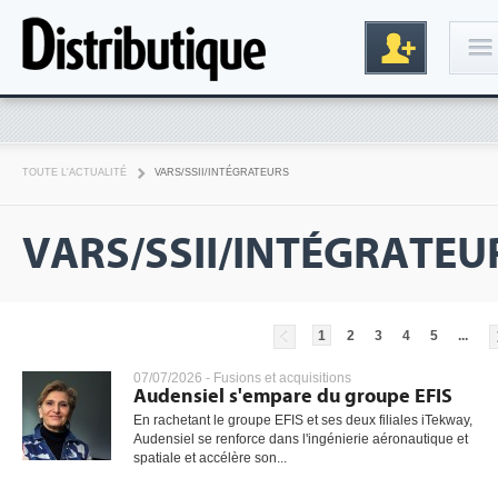
Connexion
TOUTE L'ACTUALITÉ
VARS/SSII/INTÉGRATEURS
VARS/SSII/INTÉGRATEU
1
2
3
4
5
...
Inscription
07/07/2026 -
Fusions et acquisitions
Audensiel s'empare du groupe EFIS
En rachetant le groupe EFIS et ses deux filiales iTekway,
Audensiel se renforce dans l'ingénierie aéronautique et
spatiale et accélère son...