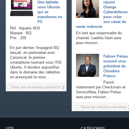
Une tablette
rejoint
sous Ubuntu
Orange
qui se
Cyberdefense
transforme en
pour créer
PC
son canal de
vente indirecte
Ref : Aquaris M10
Marque : BQ
En tant que responsable du
Prix : 250
channel, Laetitia Varin aura
pour mission...
En juin dernier, l'espagnol BQ
lançait, en partenariat avec
Fabien Petiau
Canonical, le premier
nommé vice-
smartphone tournant sous l'OS
président de
Ubuntu. Il récidive aujourd'hui
Cloudera
dans le domaine des tablettes
France
en annonçant la mise...
Passé
Tous les nouveaux produits
notamment par Checkmarx et
ServiceNow, Fabien Petiau
aura pour mission...
Tous les articles carrières
SITE
CATÉGORIES