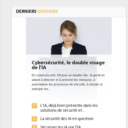
DERNIERS
DOSSIERS
le double visage
DEE: l'efficacité énergétique
bientôt une obligation pour les
datacenters
un double rôle : le gentil en
venir les menaces, à
Des datacenters plus durables et plus efficaces, c'est
de sécurité, à simuler et
ce que recherchent les pouvoirs publics européens
avec la mise en oeuvre de la nouvelle Directive sur
l'efficacité...
présente dans les
Qu'est-ce que la DEE (directive
1
rité et...
d'efficacité énergétique) ?
 IA en question
DEE, une pression administrative
2
pour les DSI à transformer...
par l'IA