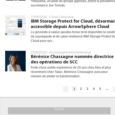
Yokoyama, un pilier du groupe japonais, prend la présidenc
succédant à Joe Tomota.
22/06/2026 -
Cloud Computing
IBM Storage Protect for Cloud, désormai
accessible depuis ArrowSphere Cloud
Le grossiste à valeur ajoutée Arrow rend disponible la soluti
de sauvegarde et de cyber-résilience IBM Storage Protect fo
Cloud pour ses...
22/06/2026 -
Accompagnement partenaires
Bérénice Chassagne nommée directrice
des opérations de SCC
Forte d'une solide expérience de 20 ans chez Atos et plus
récemment chez Talan, Bérénice Chassagne aura pour
mission de piloter la transformation...
1
2
3
4
5
...
Publicité