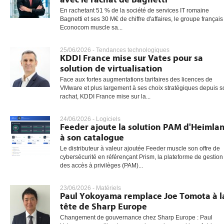
En rachetant 51 % de la société de services IT romaine
Bagnetti et ses 30 M€ de chiffre d'affaires, le groupe français
Econocom muscle sa...
25/06/2026 -
Tendances technologiques
KDDI France mise sur Vates pour sa
solution de virtualisation
Face aux fortes augmentations tarifaires des licences de
VMware et plus largement à ses choix stratégiques depuis s
rachat, KDDI France mise sur la...
24/06/2026 -
Logiciels
Feeder ajoute la solution PAM d'Heimla
à son catalogue
Le distributeur à valeur ajoutée Feeder muscle son offre de
cybersécurité en référençant Prism, la plateforme de gestion
des accès à privilèges (PAM)...
23/06/2026 -
Matériels
Paul Yokoyama remplace Joe Tomota à l
tête de Sharp Europe
Changement de gouvernance chez Sharp Europe : Paul