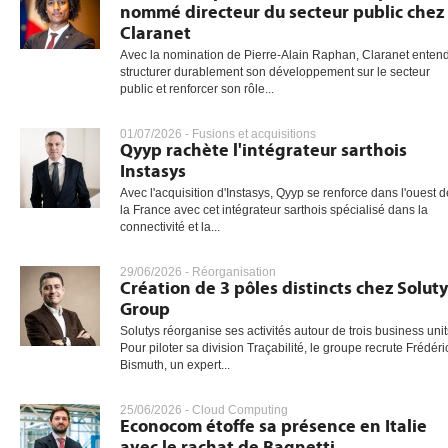
nommé directeur du secteur public chez
Claranet
Avec la nomination de Pierre-Alain Raphan, Claranet enten
structurer durablement son développement sur le secteur
public et renforcer son rôle...
01/07/2026 -
Fusions et acquisitions
Qyyp rachète l'intégrateur sarthois
Instasys
Avec l'acquisition d'Instasys, Qyyp se renforce dans l'ouest d
la France avec cet intégrateur sarthois spécialisé dans la
connectivité et la...
29/06/2026 -
Réorganisation
Création de 3 pôles distincts chez Soluty
Group
Solutys réorganise ses activités autour de trois business unit
Pour piloter sa division Traçabilité, le groupe recrute Frédéri
Bismuth, un expert...
25/06/2026 -
Cloud Computing
Econocom étoffe sa présence en Italie
avec le rachat de Bagnetti