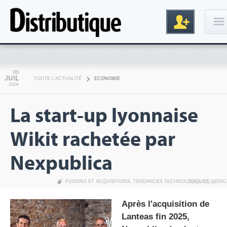
Connexion
06
JUIL
TOUTE L'ACTUALITÉ
ECONOMIE
2026
La start-up lyonnaise
Wikit rachetée par
Nexpublica
Inscription
FUSIONS ET ACQUISITIONS
,
TENDANCES TECHNOLOGIQUES
,
LOGIC
Après l'acquisition de
Lanteas fin 2025,