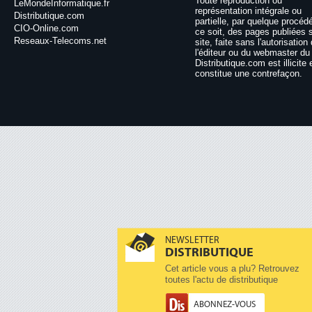
Toute reproduction ou
LeMondeInformatique.fr
représentation intégrale ou
Distributique.com
partielle, par quelque procéd
CIO-Online.com
ce soit, des pages publiées 
Reseaux-Telecoms.net
site, faite sans l'autorisation
l'éditeur ou du webmaster du 
Distributique.com est illicite 
constitue une contrefaçon.
NEWSLETTER
DISTRIBUTIQUE
Cet article vous a plu? Retrouvez
toutes l'actu de distributique
ABONNEZ-VOUS