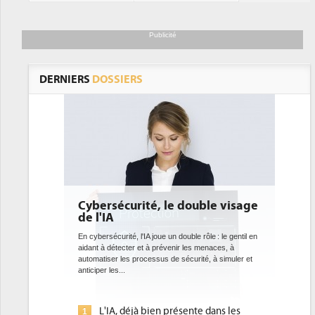
Publicité
DERNIERS
DOSSIERS
é, le double visage
DEE: l'efficacité énergétique
bientôt une obligation pour le
datacenters
joue un double rôle : le gentil en
 prévenir les menaces, à
Des datacenters plus durables et plus efficaces, c'
sus de sécurité, à simuler et
ce que recherchent les pouvoirs publics européens
avec la mise en oeuvre de la nouvelle Directive sur
l'efficacité...
ien présente dans les
Qu'est-ce que la DEE (directive
1