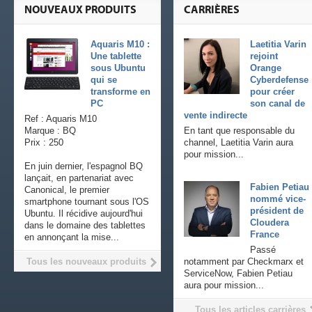
NOUVEAUX PRODUITS
CARRIÈRES
Aquaris M10 :
Laetitia Varin
Une tablette
rejoint
sous Ubuntu
Orange
qui se
Cyberdefense
transforme en
pour créer
PC
son canal de
vente indirecte
Ref : Aquaris M10
Marque : BQ
En tant que responsable du
Prix : 250
channel, Laetitia Varin aura
pour mission...
En juin dernier, l'espagnol BQ
lançait, en partenariat avec
Fabien Petiau
Canonical, le premier
nommé vice-
smartphone tournant sous l'OS
président de
Ubuntu. Il récidive aujourd'hui
Cloudera
dans le domaine des tablettes
France
en annonçant la mise...
Passé
Tous les nouveaux produits
notamment par Checkmarx et
ServiceNow, Fabien Petiau
aura pour mission...
Tous les articles carrières