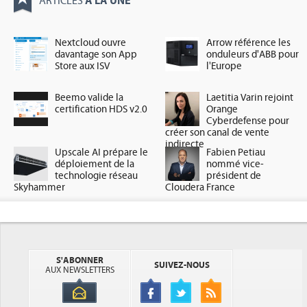
À LA UNE
ARTICLES
Nextcloud ouvre
Arrow référence les
davantage son App
onduleurs d'ABB pour
Store aux ISV
l'Europe
Beemo valide la
Laetitia Varin rejoint
certification HDS v2.0
Orange
Cyberdefense pour
créer son canal de vente
indirecte
Upscale AI prépare le
Fabien Petiau
déploiement de la
nommé vice-
technologie réseau
président de
Skyhammer
Cloudera France
S'ABONNER
SUIVEZ-NOUS
AUX NEWSLETTERS