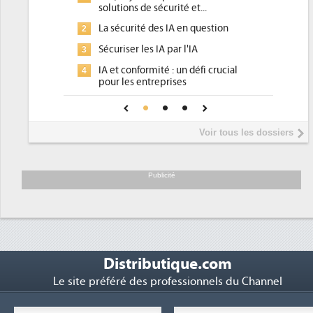
sécurité et...
d'efficacité énergétique) ?
des IA en question
DEE, une pression administrative
2
pour les DSI à transformer...
 IA par l'IA
Un outillage et des services déjà e
3
ité : un défi crucial
place pour répondre à...
reprises
Phocea DC dans les cordes pour la
4
onfiance pour une IA
DEE
Interview de Fabrice Coquio,
5
Voir tous les dossiers
président de Digital Realty...
Trimestriels IBM : L'activité logiciel
6
soutient les...
Publicité
Distributique.com
Le site préféré des professionnels du Channel