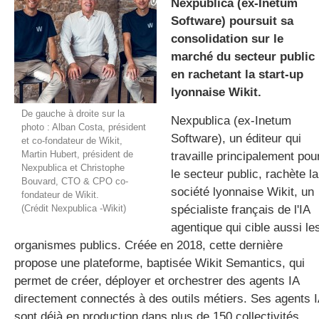
Nexpublica (ex-Inetum
Software) poursuit sa
consolidation sur le
gratuite
marché du secteur public
en rachetant la start-up
lyonnaise Wikit.
De gauche à droite sur la
Nexpublica (ex-Inetum
photo : Alban Costa, président
Software), un éditeur qui
et co-fondateur de Wikit,
Martin Hubert, président de
travaille principalement pou
Nexpublica et Christophe
le secteur public, rachète la
Bouvard, CTO & CPO co-
société lyonnaise Wikit, un
fondateur de Wikit.
(Crédit Nexpublica -Wikit)
spécialiste français de l'IA
agentique qui cible aussi le
organismes publics. Créée en 2018, cette dernière
propose une plateforme, baptisée Wikit Semantics, qui
permet de créer, déployer et orchestrer des agents IA
directement connectés à des outils métiers. Ses agents 
sont déjà en production dans plus de 150 collectivités