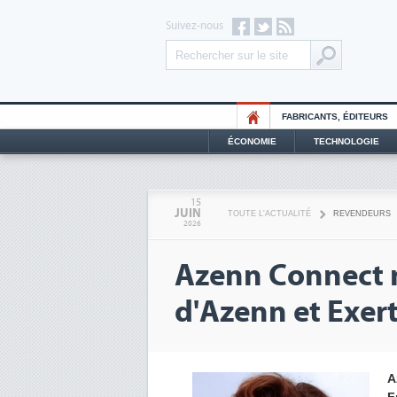
Suivez-nous
FABRICANTS, ÉDITEURS
ÉCONOMIE
TECHNOLOGIE
15
JUIN
TOUTE L'ACTUALITÉ
REVENDEURS
2026
Azenn Connect r
d'Azenn et Exer
A