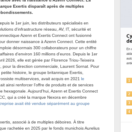
rance avec la naissance d'Azenn Connect. La
arque Exertis disparaît après de multiples
ebondissements.
epuis le 1er juin, les distributeurs spécialisés en
olutions d'infrastructure réseau, AV, IT, sécurité et
onnectique Azenn et Exertis Connect ont fusionné
Cyb
de 
our donner naissance à Azenn Connect. Cette entité
mploie désormais 300 collaborateurs pour un chiffre
En cy
'affaires d'environ 160 millions d'euros. Depuis le 1er
aidan
autom
vril 2026, elle est gérée par Florence Triou-Teixeira
antici
t, pour la direction commerciale, Laurent Sornat. Pour
a petite histoire, le groupe britannique Exertis,
rossiste multiservices, avait acquis en 2021
le
1
ait ainsi renforcer l'offre de produits et de services
iale hexagonale. Aujourd'hui, Azenn et Exertis Connect
2
DCC, qui a créé la marque Nexora en décembre
ntreprise avait été vendue séparément au groupe
3
4
xertis, associé à de multiples déboires. À titre
5
annique rachetée en 2025 par le fonds munichois Aurelius