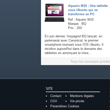
Aquaris M10 : Une tablette
sous Ubuntu qui se
transforme en PC
Ref : Aquaris M10
Marque : BQ
Prix : 250
En juin dernier, l'espagnol BQ lançait, en
partenariat avec Canonical, le premier
smartphone tournant sous l'OS Ubuntu. Il
récidive aujourd'hui dans le domaine des
tablettes en annonçant la mise...
Tous les nouveaux produi
SITE
Contact
Mentions légales
CGV
Vie privée
Paramètres Cookies