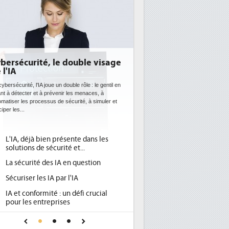
ersécurité, le double visage
DEE: l'efficacité éne
l'IA
bientôt une obligati
datacenters
bersécurité, l'IA joue un double rôle : le gentil en
t à détecter et à prévenir les menaces, à
Des datacenters plus durables et pl
atiser les processus de sécurité, à simuler et
ce que recherchent les pouvoirs p
per les...
avec la mise en oeuvre de la nouve
l'efficacité...
L'IA, déjà bien présente dans les
Qu'est-ce que la DEE (
1
solutions de sécurité et...
d'efficacité énergétiqu
La sécurité des IA en question
DEE, une pression adm
2
pour les DSI à transfor
Sécuriser les IA par l'IA
Un outillage et des se
3
IA et conformité : un défi crucial
place pour répondre à.
pour les entreprises
Phocea DC dans les co
4
Une IA de confiance pour une IA
DEE
plus sûre ?