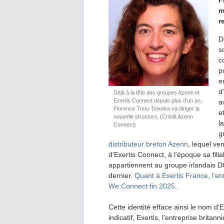
F
m
r
D
s
c
p
e
d
Déjà à la tête des groupes Azenn et
Exertis Connect depuis plus d’un an,
a
Florence Triou-Teixeira va diriger la
e
nouvelle structure. (Crédit Azenn
l
Connect)
g
distributeur breton Azenn
, lequel ven
d'Exertis Connect, à l'époque sa fil
appartiennent au groupe irlandais 
dernier.
Quant à Exertis France, l'e
We.Connect fin 2025
.
Cette identité efface ainsi le nom d'E
indicatif, Exertis, l'entreprise brit