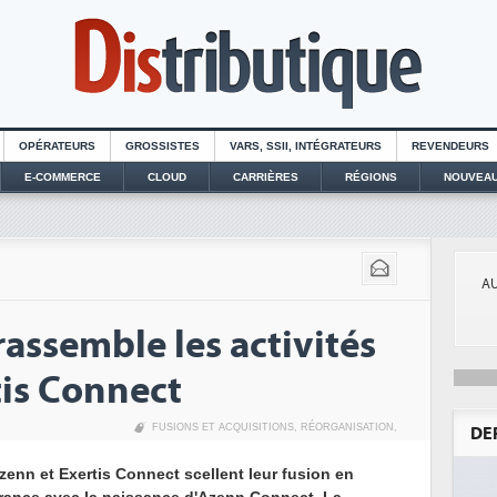
OPÉRATEURS
GROSSISTES
VARS, SSII, INTÉGRATEURS
REVENDEURS
E-COMMERCE
CLOUD
CARRIÈRES
RÉGIONS
NOUVEAU
AU
assemble les activités
tis Connect
FUSIONS ET ACQUISITIONS
,
RÉORGANISATION
,
DE
zenn et Exertis Connect scellent leur fusion en