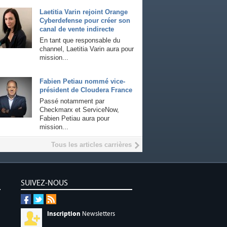
Laetitia Varin rejoint Orange
Cyberdefense pour créer son
canal de vente indirecte
En tant que responsable du
channel, Laetitia Varin aura pour
mission...
Fabien Petiau nommé vice-
président de Cloudera France
Passé notamment par
Checkmarx et ServiceNow,
Fabien Petiau aura pour
mission...
Tous les articles carrières
SUIVEZ-NOUS
Inscription
Newsletters