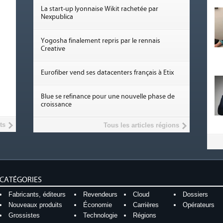
La start-up lyonnaise Wikit rachetée par
Nexpublica
Yogosha finalement repris par le rennais
Creative
Eurofiber vend ses datacenters français à Etix
Blue se refinance pour une nouvelle phase de
croissance
ts
Tous les articles régions
CATÉGORIES
Fabricants, éditeurs
Revendeurs
Cloud
Dossiers
Nouveaux produits
Économie
Carrières
Opérateurs
Grossistes
Technologie
Régions