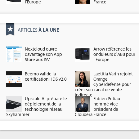
l'Europe
France
À LA UNE
ARTICLES
Nextcloud ouvre
Arrow référence les
davantage son App
onduleurs d'ABB pour
Store aux ISV
l'Europe
Beemo valide la
Laetitia Varin rejoint
certification HDS v2.0
Orange
Cyberdefense pour
créer son canal de vente
indirecte
Upscale AI prépare le
Fabien Petiau
déploiement de la
nommé vice-
technologie réseau
président de
Skyhammer
Cloudera France