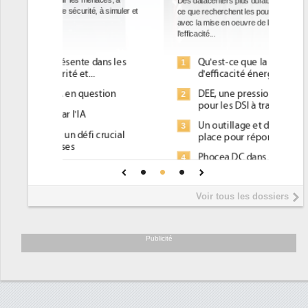
Des datacenters plus durables et plus efficaces, c'est
ce que recherchent les pouvoirs publics européens
avec la mise en oeuvre de la nouvelle Directive sur
l'efficacité...
Qu'est-ce que la DEE (directive
1
d'efficacité énergétique) ?
DEE, une pression administrative
2
pour les DSI à transformer...
Un outillage et des services déjà en
3
place pour répondre à...
Phocea DC dans les cordes pour la
4
DEE
Interview de Fabrice Coquio,
5
Voir tous les dossiers
président de Digital Realty...
Trimestriels IBM : L'activité logicielle
6
soutient les...
Publicité