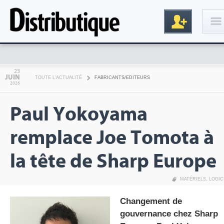
Connexion
23
JUIN
TOUTE L'ACTUALITÉ
FABRICANTS/EDITEURS
2026
Paul Yokoyama
remplace Joe Tomota à
la tête de Sharp Europe
Inscription
MATÉRIELS
,
LOGIC
Changement de
gouvernance chez Sharp