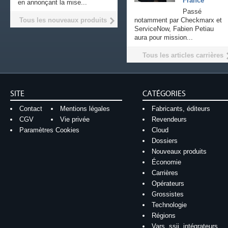
France
en annonçant la mise...
Passé
Tous les nouveaux produits
notamment par Checkmarx et
ServiceNow, Fabien Petiau
aura pour mission...
Tous les articles carrières
SITE
CATÉGORIES
Contact
Mentions légales
Fabricants, éditeurs
CGV
Vie privée
Revendeurs
Paramètres Cookies
Cloud
Dossiers
Nouveaux produits
Économie
Carrières
Opérateurs
Grossistes
Technologie
Régions
Vars, ssii, intégrateurs