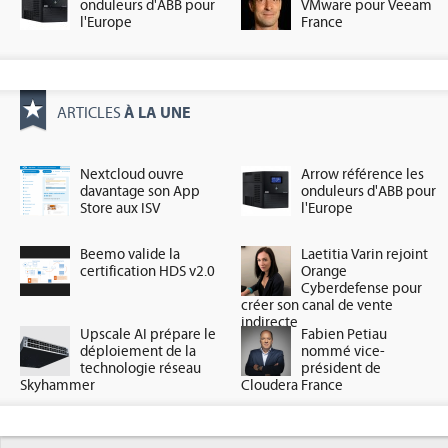
onduleurs d'ABB pour
VMware pour Veeam
l'Europe
France
À LA UNE
ARTICLES
Nextcloud ouvre
Arrow référence les
davantage son App
onduleurs d'ABB pour
Store aux ISV
l'Europe
Beemo valide la
Laetitia Varin rejoint
certification HDS v2.0
Orange
Cyberdefense pour
créer son canal de vente
indirecte
Upscale AI prépare le
Fabien Petiau
déploiement de la
nommé vice-
technologie réseau
président de
Skyhammer
Cloudera France