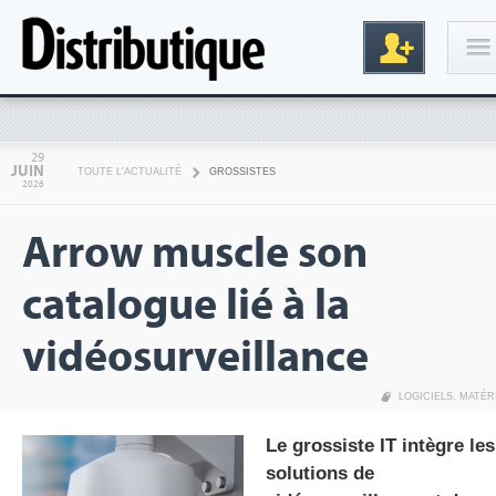
Connexion
29
JUIN
TOUTE L'ACTUALITÉ
GROSSISTES
2026
Arrow muscle son
catalogue lié à la
vidéosurveillance
Inscription
LOGICIELS
,
MATÉR
Le grossiste IT intègre les
solutions de