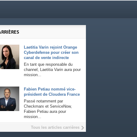
ARRIÈRES
Laetitia Varin rejoint Orange
Cyberdefense pour créer son
canal de vente indirecte
En tant que responsable du
channel, Laetitia Varin aura pour
mission...
Fabien Petiau nommé vice-
président de Cloudera France
Passé notamment par
Checkmarx et ServiceNow,
Fabien Petiau aura pour
mission...
Tous les articles carrières