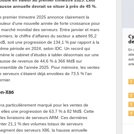
oublé en valeur au premier trimestre 2025. Leur
ausse annuelle devrait se situer à près de 45 %.
e premier trimestre 2025 annonce clairement la
ouleur d'une nouvelle année de forte croissance pour
e marché mondial des serveurs. Entre janvier et mars
erniers, le chiffre d'affaires du secteur a atteint 95,2
Cyb
de 
d$, soit une progression de 134,1 % par rapport à la
ême période en 2024, selon IDC. Un record qui
En cy
mène le cabinet d'études à tabler désormais sur une
aidan
autom
ausse de revenus de 44,6 % à 366 Md$ sur
antici
'ensemble de l'année 2025. Pour mémoire, les ventes
e serveurs s'étaient déjà envolées de 73,5 % l'an
ernier.
1
on-X86
2
a particulièrement marqué pour les ventes de
3
 elles une progression de 63,7 % à 82 Md$. Cette
4
les livraisons de serveurs ARM. Ces dernières
enter 21,1 % des volumes totaux de serveurs
5
 segment des serveurs X86, la hausse annuelle