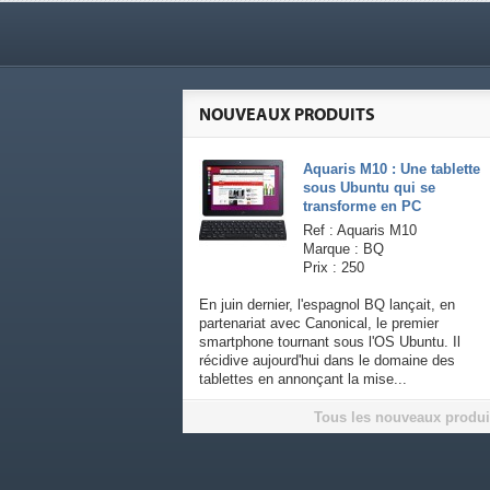
NOUVEAUX PRODUITS
Aquaris M10 : Une tablette
sous Ubuntu qui se
transforme en PC
Ref : Aquaris M10
Marque : BQ
Prix : 250
En juin dernier, l'espagnol BQ lançait, en
partenariat avec Canonical, le premier
smartphone tournant sous l'OS Ubuntu. Il
récidive aujourd'hui dans le domaine des
tablettes en annonçant la mise...
Tous les nouveaux produi