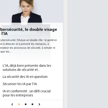
ersécurité, le double visage
DEE: l'efficacité éne
l'IA
bientôt une obligati
datacenters
bersécurité, l'IA joue un double rôle : le gentil en
t à détecter et à prévenir les menaces, à
Des datacenters plus durables et pl
atiser les processus de sécurité, à simuler et
ce que recherchent les pouvoirs p
per les...
avec la mise en oeuvre de la nouvel
l'efficacité...
L'IA, déjà bien présente dans les
Qu'est-ce que la DEE (
1
solutions de sécurité et...
d'efficacité énergétiqu
La sécurité des IA en question
DEE, une pression adm
2
pour les DSI à transfor
Sécuriser les IA par l'IA
Un outillage et des se
3
IA et conformité : un défi crucial
place pour répondre à.
pour les entreprises
Phocea DC dans les co
4
Une IA de confiance pour une IA
DEE
plus sûre ?