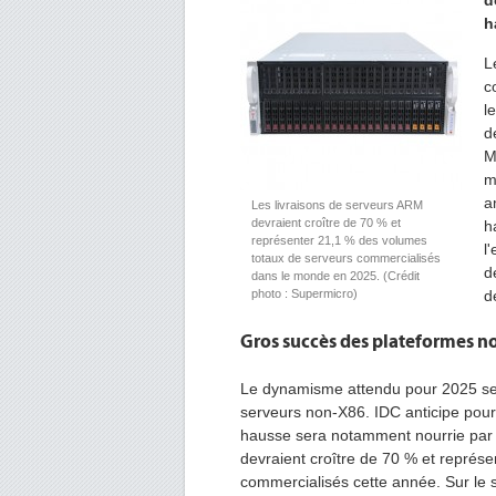
d
h
L
c
l
d
M
m
a
Les livraisons de serveurs ARM
devraient croître de 70 % et
h
représenter 21,1 % des volumes
l
totaux de serveurs commercialisés
d
dans le monde en 2025. (Crédit
photo : Supermicro)
d
Gros succès des plateformes n
Le dynamisme attendu pour 2025 ser
serveurs non-X86. IDC anticipe pour
hausse sera notamment nourrie par 
devraient croître de 70 % et représ
commercialisés cette année. Sur le