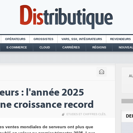
OPÉRATEURS
GROSSISTES
VARS, SSII, INTÉGRATEURS
REVENDEURS
E-COMMERCE
CLOUD
CARRIÈRES
RÉGIONS
NOUVEAU
AU
eurs : l'année 2025
e croissance record
ETUDES ET CHIFFRES CLÉS
,
DE
es ventes mondiales de serveurs ont plus que