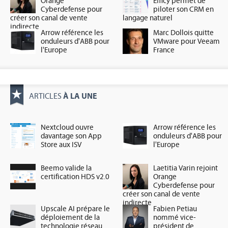
Orange
Efficy permet de
Cyberdefense pour
piloter son CRM en
créer son canal de vente
langage naturel
indirecte
Arrow référence les
Marc Dollois quitte
onduleurs d'ABB pour
VMware pour Veeam
l'Europe
France
À LA UNE
ARTICLES
Nextcloud ouvre
Arrow référence les
davantage son App
onduleurs d'ABB pour
Store aux ISV
l'Europe
Beemo valide la
Laetitia Varin rejoint
certification HDS v2.0
Orange
Cyberdefense pour
créer son canal de vente
indirecte
Upscale AI prépare le
Fabien Petiau
déploiement de la
nommé vice-
technologie réseau
président de