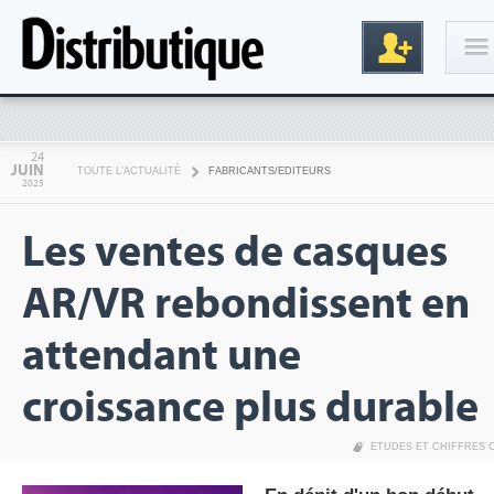
Connexion
24
JUIN
TOUTE L'ACTUALITÉ
FABRICANTS/EDITEURS
2025
Les ventes de casques
AR/VR rebondissent en
attendant une
Inscription
croissance plus durable
ETUDES ET CHIFFRES 