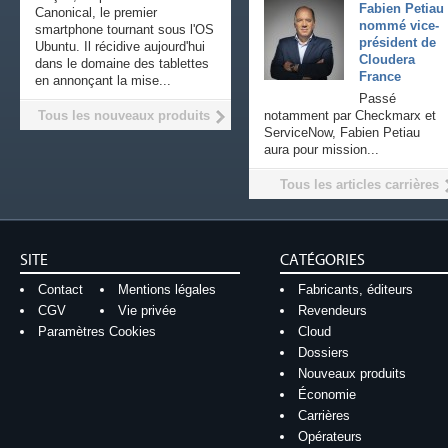
Fabien Petiau
Canonical, le premier
nommé vice-
smartphone tournant sous l'OS
président de
Ubuntu. Il récidive aujourd'hui
Cloudera
dans le domaine des tablettes
France
en annonçant la mise...
Passé
Tous les nouveaux produits
notamment par Checkmarx et
ServiceNow, Fabien Petiau
aura pour mission...
Tous les articles carrières
SITE
CATÉGORIES
Contact
Mentions légales
Fabricants, éditeurs
CGV
Vie privée
Revendeurs
Paramètres Cookies
Cloud
Dossiers
Nouveaux produits
Économie
Carrières
Opérateurs