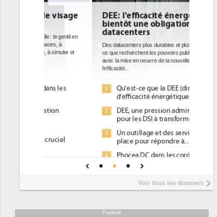
DEE: l'efficacité énergétique
bientôt une obligation pour les
datacenters
Des datacenters plus durables et plus efficaces, c'est
ce que recherchent les pouvoirs publics européens
avec la mise en oeuvre de la nouvelle Directive sur
l'efficacité...
Qu'est-ce que la DEE (directive
1
d'efficacité énergétique) ?
DEE, une pression administrative
2
pour les DSI à transformer...
Un outillage et des services déjà en
3
place pour répondre à...
Phocea DC dans les cordes pour la
4
DEE
Interview de Fabrice Coquio,
5
Voir tous les dossiers
président de Digital Realty...
Trimestriels IBM : L'activité logicielle
6
soutient les...
Publicité