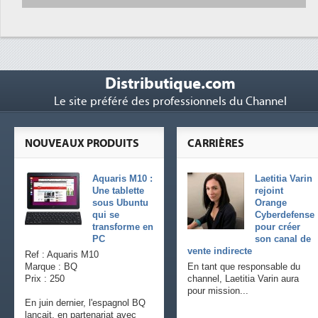
Distributique.com
Le site préféré des professionnels du Channel
NOUVEAUX PRODUITS
CARRIÈRES
Aquaris M10 :
Laetitia Varin
Une tablette
rejoint
sous Ubuntu
Orange
qui se
Cyberdefense
transforme en
pour créer
PC
son canal de
vente indirecte
Ref : Aquaris M10
Marque : BQ
En tant que responsable du
Prix : 250
channel, Laetitia Varin aura
pour mission...
En juin dernier, l'espagnol BQ
lançait, en partenariat avec