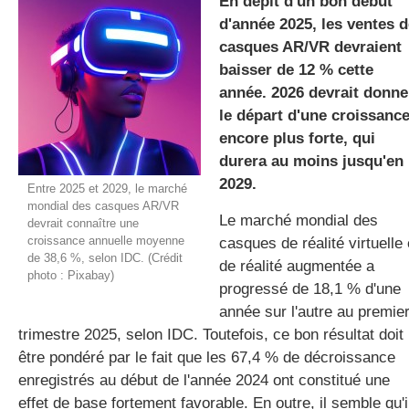
En dépit d'un bon début
d'année 2025, les ventes d
casques AR/VR devraient
gratuite
baisser de 12 % cette
année. 2026 devrait donne
le départ d'une croissanc
encore plus forte, qui
durera au moins jusqu'en
2029.
Entre 2025 et 2029, le marché
mondial des casques AR/VR
Le marché mondial des
devrait connaître une
croissance annuelle moyenne
casques de réalité virtuelle 
de 38,6 %, selon IDC. (Crédit
de réalité augmentée a
photo : Pixabay)
progressé de 18,1 % d'une
année sur l'autre au premie
trimestre 2025, selon IDC. Toutefois, ce bon résultat doit
être pondéré par le fait que les 67,4 % de décroissance
enregistrés au début de l'année 2024 ont constitué une
effet de base fortement favorable. En outre, il semble qu'i