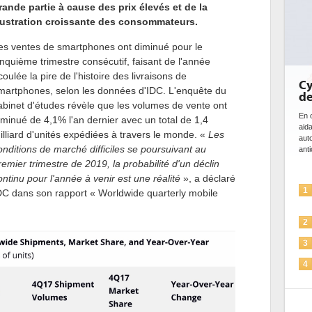
rande partie à cause des prix élevés et de la
rustration croissante des consommateurs.
es ventes de smartphones ont diminué pour le
inquième trimestre consécutif, faisant de l'année
coulée la pire de l'histoire des livraisons de
DE
martphones, selon les données d'IDC. L'enquête du
bi
abinet d'études révèle que les volumes de vente ont
da
iminué de 4,1% l'an dernier avec un total de 1,4
Des
illiard d'unités expédiées à travers le monde. «
Les
ce 
onditions de marché difficiles se poursuivant au
ave
l'eff
remier trimestre de 2019, la probabilité d'un déclin
ontinu pour l'année à venir est une réalité
», a déclaré
1
DC dans son rapport « Worldwide quarterly mobile
2
3
4