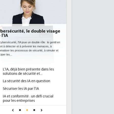
E: l'efficacité énergétique
entôt une obligation pour les
tacenters
 datacenters plus durables et plus efficaces, c'est
que recherchent les pouvoirs publics européens
c la mise en oeuvre de la nouvelle Directive sur
icacité...
Qu'est-ce que la DEE (directive
d'efficacité énergétique) ?
DEE, une pression administrative
pour les DSI à transformer...
Un outillage et des services déjà en
place pour répondre à...
Phocea DC dans les cordes pour la
DEE