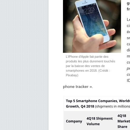
g
f
L
c
é
s
c
d
m
L'iPhone d'Apple fait partie des
produits les plus durement touchés
c
par la baisse des ventes de
p
smartphones en 2018. (Crédit :
c
Pixabay)
I
phone tracker ».