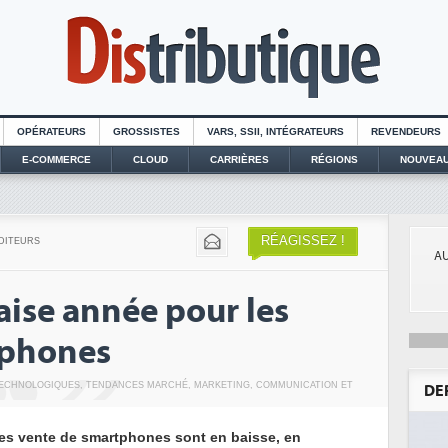
OPÉRATEURS
GROSSISTES
VARS, SSII, INTÉGRATEURS
REVENDEURS
E-COMMERCE
CLOUD
CARRIÈRES
RÉGIONS
NOUVEAU
RÉAGISSEZ !
DITEURS
AU
aise année pour les
tphones
ECHNOLOGIQUES
,
TENDANCES MARCHÉ
,
MARKETING, COMMUNICATION ET
DE
es vente de smartphones sont en baisse, en