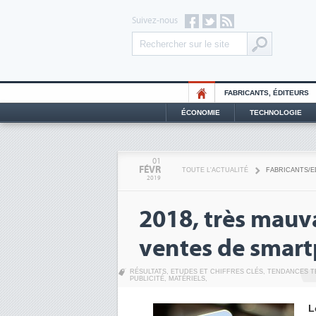
Suivez-nous
FABRICANTS, ÉDITEURS
ÉCONOMIE
TECHNOLOGIE
01
FÉVR
TOUTE L'ACTUALITÉ
FABRICANTS/E
2019
2018, très mauv
ventes de smar
RÉSULTATS
,
ETUDES ET CHIFFRES CLÉS
,
TENDANCES T
PUBLICITÉ
,
MATÉRIELS
,
L