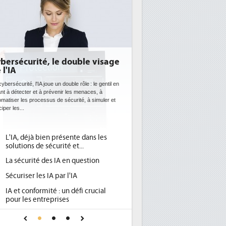
E: l'efficacité énergétique
entôt une obligation pour les
atacenters
 datacenters plus durables et plus efficaces, c'est
que recherchent les pouvoirs publics européens
c la mise en oeuvre de la nouvelle Directive sur
ficacité...
Qu'est-ce que la DEE (directive
d'efficacité énergétique) ?
DEE, une pression administrative
pour les DSI à transformer...
Un outillage et des services déjà en
place pour répondre à...
Phocea DC dans les cordes pour la
DEE