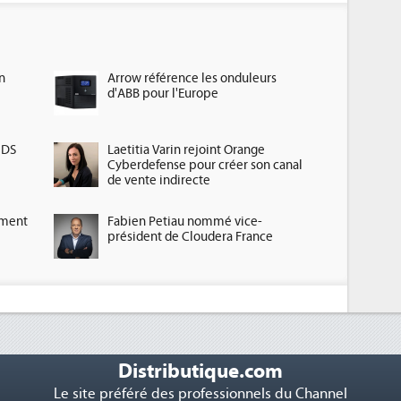
n
Arrow référence les onduleurs
d'ABB pour l'Europe
HDS
Laetitia Varin rejoint Orange
Cyberdefense pour créer son canal
de vente indirecte
ement
Fabien Petiau nommé vice-
président de Cloudera France
Distributique.com
Le site préféré des professionnels du Channel