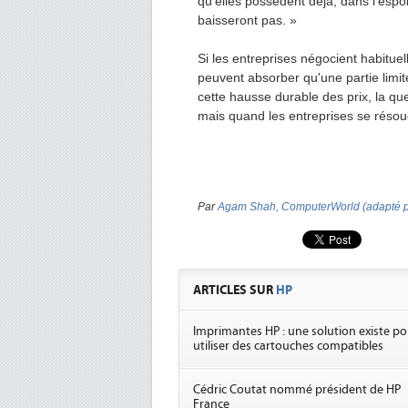
qu'elles possèdent déjà, dans l'espoi
baisseront pas. »
Si les entreprises négocient habitue
peuvent absorber qu'une partie limit
cette hausse durable des prix, la ques
mais quand les entreprises se réso
Par
Agam Shah, ComputerWorld (adapté p
ARTICLES SUR
HP
Imprimantes HP : une solution existe po
utiliser des cartouches compatibles
Cédric Coutat nommé président de HP
France