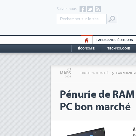
Suivez-nous
FABRICANTS, ÉDITEURS
ÉCONOMIE
TECHNOLOGIE
03
MARS
TOUTE L'ACTUALITÉ
FABRICANTS/
2026
Pénurie de RAM : 
PC bon marché
À