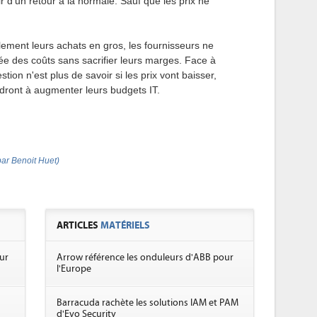
r d'un retour à la normale. Sauf que les prix ne
llement leurs achats en gros, les fournisseurs ne
ée des coûts sans sacrifier leurs marges. Face à
tion n'est plus de savoir si les prix vont baisser,
udront à augmenter leurs budgets IT.
ar Benoit Huet)
ARTICLES
MATÉRIELS
ur
Arrow référence les onduleurs d'ABB pour
l'Europe
Barracuda rachète les solutions IAM et PAM
d'Evo Security