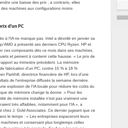
endre une baisse des prix ; a contrario, elles
5
er des machines aux configurations moins
6
prix d'un PC
és à l'IA ne manque pas. Intel a dévoilé en janvier sa
qu'AMD a présenté ses derniers CPU Ryzen. HP et
égrer ces composants dès ce mois dans ses machines.
uiets et peinent à contenir cette hausse. « Le prix de
rapport au trimestre précédent. La mémoire
de fabrication d'un PC, contre 15 % à 18 %
n Parkhill, directrice financière de HP, lors d'une
tats de l'entreprise diffusés la semaine dernière.
ne explosion de l'IA locale pour réduire les coûts du
manque de mémoire change la donne. « Pour les
ité de mémoire installée n'est pas vraiment une
raient très affaiblies, notamment pour l'IA », a
l chez J. Gold Associates. Ce dernier jugeant que ce
ans le temps : « Les entreprises espaceront leurs
 machines et conservant plus longtemps celles