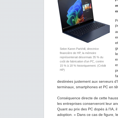
P
m
e
P
P
a
e
e
g
Selon Karen Parkhill, directrice
financière de HP, la mémoire
l
représenterait désormais 35 % du
e
coût de fabrication d’un PC, contre
e
15 % à 18 % historiquement. (Crédit
HP)
p
f
destinées justement aux serveurs d'I
terminaux, smartphones et PC en t
Conséquence directe de cette hausse
les entreprises conserveront leur an
Quant au prix des PC dopés à l'IA, i
adoption. » Dans ce cas de figure, l