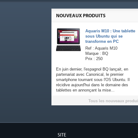
NOUVEAUX PRODUITS
Aquaris M10 : Une tablette
sous Ubuntu qui se
transforme en PC
Ref : Aquaris M10
Marque : BQ
Prix : 250
En juin dernier, l'espagnol BQ lançait, en
partenariat avec Canonical, le premier
smartphone tournant sous l'OS Ubuntu. Il
récidive aujourd'hui dans le domaine des
tablettes en annonçant la mise...
Tous les nouveaux produi
SITE