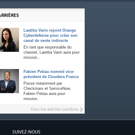
ARRIÈRES
Laetitia Varin rejoint Orange
Cyberdefense pour créer son
canal de vente indirecte
En tant que responsable du
channel, Laetitia Varin aura pour
mission...
Fabien Petiau nommé vice-
président de Cloudera France
Passé notamment par
Checkmarx et ServiceNow,
Fabien Petiau aura pour
mission...
Tous les articles carrières
SUIVEZ-NOUS