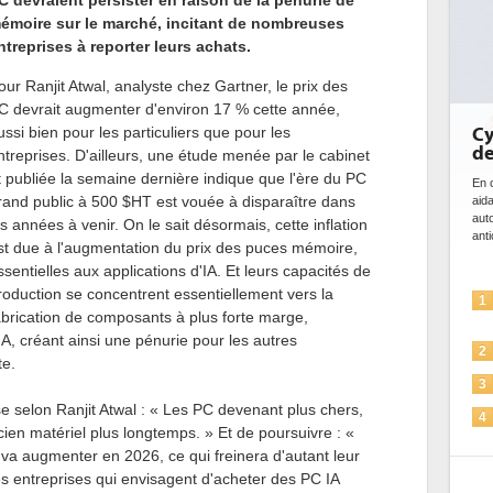
C devraient persister en raison de la pénurie de
émoire sur le marché, incitant de nombreuses
ntreprises à reporter leurs achats.
our Ranjit Atwal, analyste chez Gartner, le prix des
C devrait augmenter d'environ 17 % cette année,
ussi bien pour les particuliers que pour les
Cybersécurité, le double visage
DE
de l'IA
bi
ntreprises. D'ailleurs, une étude menée par le cabinet
d
t publiée la semaine dernière indique que l'ère du PC
En cybersécurité, l'IA joue un double rôle : le gentil en
rand public à 500 $HT est vouée à disparaître dans
aidant à détecter et à prévenir les menaces, à
Des
automatiser les processus de sécurité, à simuler et
ce 
es années à venir. On le sait désormais, cette inflation
anticiper les...
ave
st due à l'augmentation du prix des puces mémoire,
l'ef
ssentielles aux applications d'IA. Et leurs capacités de
roduction se concentrent essentiellement vers la
L'IA, déjà bien présente dans les
1
1
abrication de composants à plus forte marge,
solutions de sécurité et...
A, créant ainsi une pénurie pour les autres
La sécurité des IA en question
2
2
ête.
Sécuriser les IA par l'IA
3
3
 selon Ranjit Atwal : « Les PC devenant plus chers,
IA et conformité : un défi crucial
4
cien matériel plus longtemps. » Et de poursuivre : «
pour les entreprises
4
l va augmenter en 2026, ce qui freinera d'autant leur
Une IA de confiance pour une IA
5
es entreprises qui envisagent d'acheter des PC IA
plus sûre ?