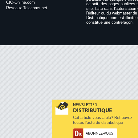
CIO-Online.com
ce soit, des pages publiées 
Reseaux-Telecoms.net
site, faite sans l'autorisation
l'éditeur ou du webmaster du 
Distributique.com est illicite 
constitue une contrefaçon.
NEWSLETTER
DISTRIBUTIQUE
Cet article vous a plu? Retrouvez
toutes l'actu de distributique
ABONNEZ-VOUS