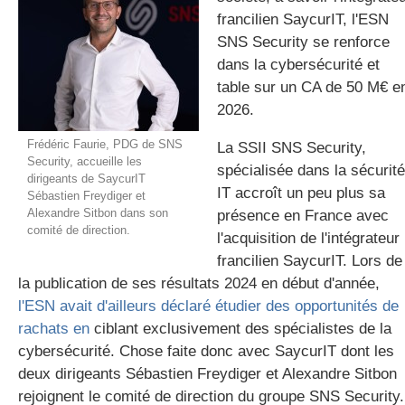
francilien SaycurIT, l'ESN
SNS Security se renforce
dans la cybersécurité et
gratuite
table sur un CA de 50 M€ e
2026.
Frédéric Faurie, PDG de SNS
La SSII SNS Security,
Security, accueille les
spécialisée dans la sécurité
dirigeants de SaycurIT
IT accroît un peu plus sa
Sébastien Freydiger et
Alexandre Sitbon dans son
présence en France avec
comité de direction.
l'acquisition de l'intégrateur
francilien SaycurIT. Lors de
la publication de ses résultats 2024 en début d'année,
l'ESN avait d'ailleurs déclaré étudier des opportunités de
rachats en
ciblant exclusivement des spécialistes de la
cybersécurité. Chose faite donc avec SaycurIT dont les
deux dirigeants Sébastien Freydiger et Alexandre Sitbon
rejoignent le comité de direction du groupe SNS Security.