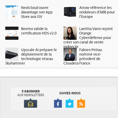
Nextcloud ouvre
Arrow référence les
davantage son App
onduleurs d'ABB pour
Store aux ISV
l'Europe
Beemo valide la
Laetitia Varin rejoint
certification HDS v2.0
Orange
Cyberdefense pour
créer son canal de vente
indirecte
Upscale AI prépare le
Fabien Petiau
déploiement de la
nommé vice-
technologie réseau
président de
Skyhammer
Cloudera France
S'ABONNER
SUIVEZ-NOUS
AUX NEWSLETTERS