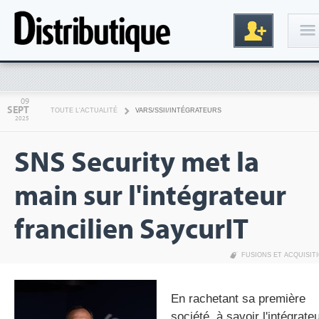
Connexion
09
SEPT
TOUTE L'ACTUALITÉ
VARS/SSII/INTÉGRATEURS
2025
SNS Security met la
main sur l'intégrateur
francilien SaycurIT
Inscription
FUSIONS ET ACQUISIT
En rachetant sa première
société, à savoir l'intégrate