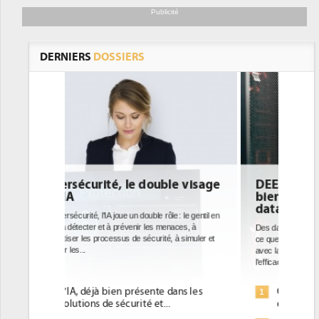
Publicité
DERNIERS
DOSSIERS
e visage
DEE: l'efficacité énergétique
bientôt une obligation pour les
datacenters
: le gentil en
ces, à
Des datacenters plus durables et plus efficaces, c'est
à simuler et
ce que recherchent les pouvoirs publics européens
avec la mise en oeuvre de la nouvelle Directive sur
l'efficacité...
ans les
Qu'est-ce que la DEE (directive
1
d'efficacité énergétique) ?