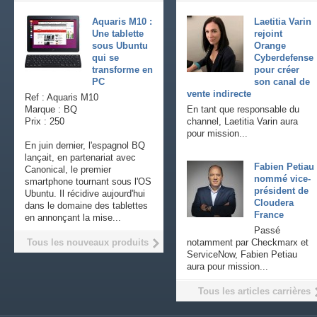
Aquaris M10 :
Laetitia Varin
Une tablette
rejoint
sous Ubuntu
Orange
qui se
Cyberdefense
transforme en
pour créer
PC
son canal de
vente indirecte
Ref : Aquaris M10
Marque : BQ
En tant que responsable du
Prix : 250
channel, Laetitia Varin aura
pour mission...
En juin dernier, l'espagnol BQ
lançait, en partenariat avec
Fabien Petiau
Canonical, le premier
nommé vice-
smartphone tournant sous l'OS
président de
Ubuntu. Il récidive aujourd'hui
Cloudera
dans le domaine des tablettes
France
en annonçant la mise...
Passé
Tous les nouveaux produits
notamment par Checkmarx et
ServiceNow, Fabien Petiau
aura pour mission...
Tous les articles carrières