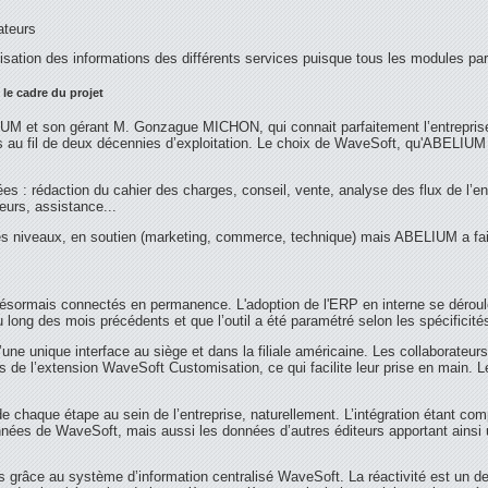
ateurs
lisation des informations des différents services puisque tous les modules p
 le cadre du projet
UM et son gérant M. Gonzague MICHON, qui connait parfaitement l’entreprise p
u fil de deux décennies d’exploitation. Le choix de WaveSoft, qu'ABELIUM di
s : rédaction du cahier des charges, conseil, vente, analyse des flux de l’en
ateurs, assistance...
 niveaux, en soutien (marketing, commerce, technique) mais ABELIUM a fait 
t désormais connectés en permanence. L'adoption de l'ERP en interne se déroule
u long des mois précédents et que l’outil a été paramétré selon les spécificités
une unique interface au siège et dans la filiale américaine. Les collaborateur
 de l’extension WaveSoft Customisation, ce qui facilite leur prise en main. L
e chaque étape au sein de l’entreprise, naturellement. L’intégration étant compl
nées de WaveSoft, mais aussi les données d’autres éditeurs apportant ainsi une
s grâce au système d’information centralisé WaveSoft. La réactivité est un des 