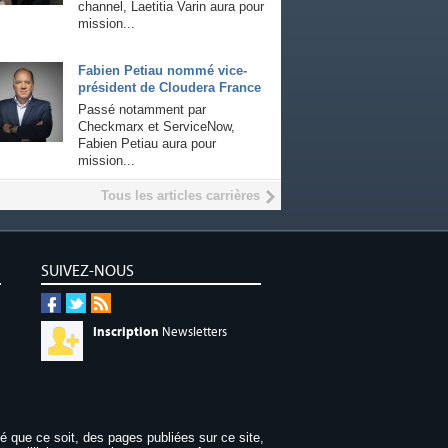
channel, Laetitia Varin aura pour
mission...
Fabien Petiau nommé vice-
président de Cloudera France
Passé notamment par
Checkmarx et ServiceNow,
Fabien Petiau aura pour
mission...
Tous les articles carrières
SUIVEZ-NOUS
Inscription
Newsletters
dé que ce soit, des pages publiées sur ce site,