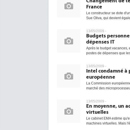
Changement de têt
France
Le constructeur se dote d'u
Sue Oliva, qui devient égal
13/05/2009 -
Budgets personnel
dépenses IT
Après le budget vacances, et
postes de dépenses que les
13/05/2009 -
Intel condamné à p
européenne
La Commission européenne a 
marché des microprocesseur
13/05/2009 -
En moyenne, un ad
virtuelles
Le cabinet EMA estime qu'e
machines virtuelles. Mais l'é