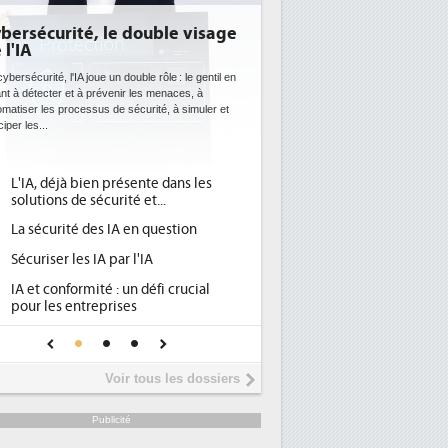
bersécurité, le double visage
DEE: l'efficacité én
 l'IA
bientôt une obligat
datacenters
ybersécurité, l'IA joue un double rôle : le gentil en
nt à détecter et à prévenir les menaces, à
Des datacenters plus durables et 
matiser les processus de sécurité, à simuler et
ce que recherchent les pouvoirs
ciper les...
avec la mise en oeuvre de la nouv
l'efficacité...
L'IA, déjà bien présente dans les
Qu'est-ce que la DEE 
1
solutions de sécurité et...
d'efficacité énergéti
La sécurité des IA en question
DEE, une pression ad
2
pour les DSI à transfo
Sécuriser les IA par l'IA
Un outillage et des s
3
IA et conformité : un défi crucial
place pour répondre à
pour les entreprises
Phocea DC dans les c
4
Une IA de confiance pour une IA
DEE
plus sûre ?
Interview de Fabrice
5
Voir tous les dossiers
président de Digital R
Trimestriels IBM : L'ac
6
Publicité
soutient les...