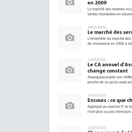
en 2009
Le marché des mobiles n'a 
ventes mondiales en volume
18/05/2009 -
Le marché des servi
L'ensemble du marché des s
de croissance en 2008 à zé
15/05/2009 -
Le CA annuel d'Av
change constant
Avanquest publie son chiffre
proche de ce qu'on avait ant
14/05/2009 -
Encours : ce que c
Appliqué au marché IT, le d
n'ont plus ou pas d'encours 
13/05/2009 -