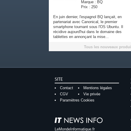
Marque : BQ
Prix : 250
En juin dernier, l'espagnol BQ lançait, en
partenariat avec Canonical, le premier
smartphone tournant sous l'OS Ubuntu. Il
récidive aujourd'hui dans le domaine des
tablettes en annonçant la mise...
Tous les nouveaux produi
SITE
Contact
Mentions légales
CGV
Vie privée
Paramètres Cookies
LeMondeInformatique.fr