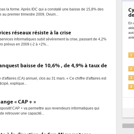
Cy
pas la forme. Après IDC qui a constaté une baisse de 15,8% des
de
 au premier trimestre 2009, Ovum...
En c
aida
ces réseaux résiste à la crise
auto
anti
ervices informatiques subit sévèrement la crise, passant de 4,2%
ro prévus en 2009 (-2 à +2%...
1
anquest baisse de 10,6% , de 4,9% à taux de
2
3
 d'affaires (CA) annuel, clos au 31 mars. « Ce chiffre d'affaires est
icipé, explique...
4
hange « CAP + »
5
ispositif CAP + va permettre aux revendeurs informatiques qui
de retrouver une capacité...