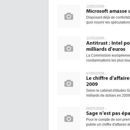
12/05/2009 -
Microsoft amasse 
Disposant déjà de confortab
quoi nourrir les spéculation
11/05/2009 -
Antitrust : Intel 
milliards d'euros
La Commission européenne p
condamnations les plus lour
07/05/2009 -
Le chiffre d'affai
2009
Selon le cabinet d'études G
milliards de dollars en 2009
06/05/2009 -
Sage n'est pas épa
Pour le compte de son premi
publie un chiffre d'affaires 