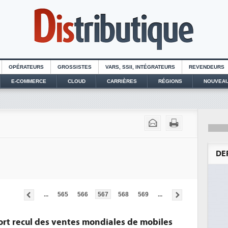
OPÉRATEURS
GROSSISTES
VARS, SSII, INTÉGRATEURS
REVENDEURS
E-COMMERCE
CLOUD
CARRIÈRES
RÉGIONS
NOUVEAU
DE
...
565
566
567
568
569
...
ort recul des ventes mondiales de mobiles