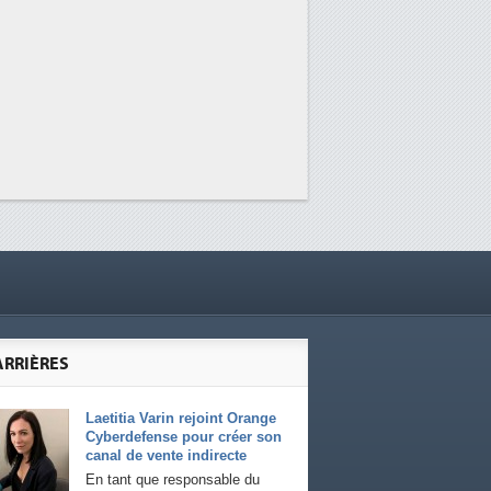
ARRIÈRES
Laetitia Varin rejoint Orange
Cyberdefense pour créer son
canal de vente indirecte
En tant que responsable du