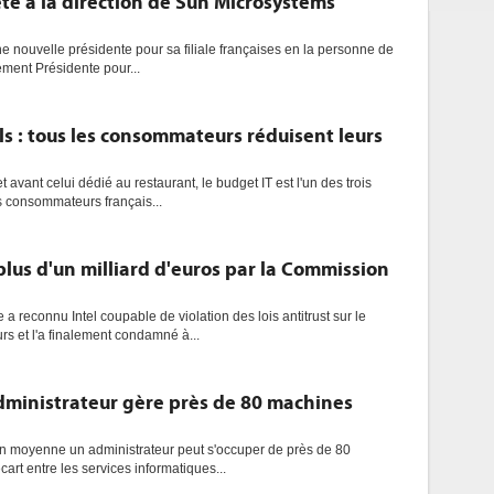
e à la direction de Sun Microsystems
ne nouvelle présidente pour sa filiale françaises en la personne de
ement Présidente pour...
s : tous les consommateurs réduisent leurs
 avant celui dédié au restaurant, le budget IT est l'un des trois
 consommateurs français...
lus d'un milliard d'euros par la Commission
reconnu Intel coupable de violation des lois antitrust sur le
s et l'a finalement condamné à...
ministrateur gère près de 80 machines
n moyenne un administrateur peut s'occuper de près de 80
cart entre les services informatiques...