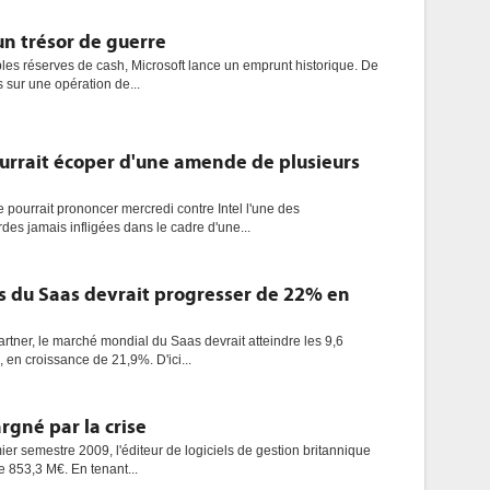
un trésor de guerre
les réserves de cash, Microsoft lance un emprunt historique. De
s sur une opération de...
pourrait écoper d'une amende de plusieurs
ourrait prononcer mercredi contre Intel l'une des
des jamais infligées dans le cadre d'une...
res du Saas devrait progresser de 22% en
artner, le marché mondial du Saas devrait atteindre les 9,6
, en croissance de 21,9%. D'ici...
rgné par la crise
er semestre 2009, l'éditeur de logiciels de gestion britannique
de 853,3 M€. En tenant...