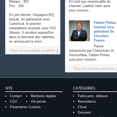
Marque : BQ
En tant que responsable du
Prix : 250
channel, Laetitia Varin aura
pour mission...
En juin dernier, l'espagnol BQ
lançait, en partenariat avec
Fabien Petiau
Canonical, le premier
nommé vice-
smartphone tournant sous l'OS
président de
Ubuntu. Il récidive aujourd'hui
Cloudera
dans le domaine des tablettes
France
en annonçant la mise...
Passé
Tous les nouveaux produits
notamment par Checkmarx et
ServiceNow, Fabien Petiau
aura pour mission...
Tous les articles carrières
SITE
CATÉGORIES
Contact
Mentions légales
Fabricants, éditeurs
CGV
Vie privée
Revendeurs
Paramètres Cookies
Cloud
Dossiers