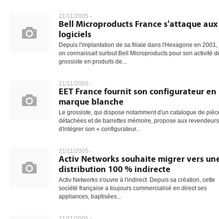
21/11/2005 -
Bell Microproducts France s'attaque aux
logiciels
Depuis l'implantation de sa filiale dans l'Hexagone en 2001,
on connaissait surtout Bell Microproducts pour son activité d
grossiste en produits de...
21/11/2005 -
EET France fournit son configurateur en
marque blanche
Le grossiste, qui dispose notamment d'un catalogue de pièc
détachées et de barrettes mémoire, propose aux revendeurs
d'intégrer son « configurateur...
21/11/2005 -
Activ Networks souhaite migrer vers un
distribution 100 % indirecte
Activ Networks s'ouvre à l'indirect. Depuis sa création, cette
société française a toujours commercialisé en direct ses
appliances, baptisées...
21/11/2005 -