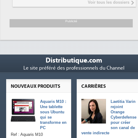
Voir tous les dossiers
président de Digital Realty...
Trimestriels IBM : L'activité logicielle
6
soutient les...
Publicité
Distributique.com
Le site préféré des professionnels du Channel
NOUVEAUX PRODUITS
CARRIÈRES
Aquaris M10 :
Laetitia Varin
Une tablette
rejoint
sous Ubuntu
Orange
qui se
Cyberdefense
transforme en
pour créer
PC
son canal de
vente indirecte
Ref : Aquaris M10