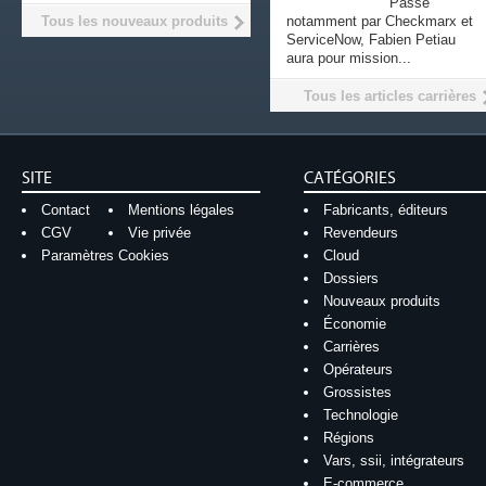
Passé
Tous les nouveaux produits
notamment par Checkmarx et
ServiceNow, Fabien Petiau
aura pour mission...
Tous les articles carrières
SITE
CATÉGORIES
Contact
Mentions légales
Fabricants, éditeurs
CGV
Vie privée
Revendeurs
Paramètres Cookies
Cloud
Dossiers
Nouveaux produits
Économie
Carrières
Opérateurs
Grossistes
Technologie
Régions
Vars, ssii, intégrateurs
E-commerce