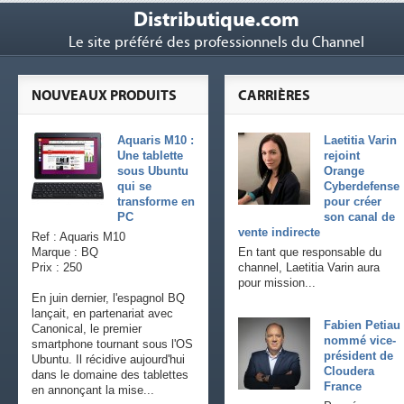
Distributique.com
Le site préféré des professionnels du Channel
NOUVEAUX PRODUITS
CARRIÈRES
Aquaris M10 :
Laetitia Varin
Une tablette
rejoint
sous Ubuntu
Orange
qui se
Cyberdefense
transforme en
pour créer
PC
son canal de
vente indirecte
Ref : Aquaris M10
Marque : BQ
En tant que responsable du
Prix : 250
channel, Laetitia Varin aura
pour mission...
En juin dernier, l'espagnol BQ
lançait, en partenariat avec
Fabien Petiau
Canonical, le premier
nommé vice-
smartphone tournant sous l'OS
président de
Ubuntu. Il récidive aujourd'hui
Cloudera
dans le domaine des tablettes
France
en annonçant la mise...