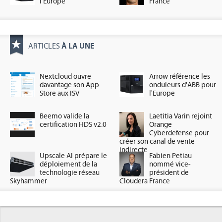
l'Europe
France
À LA UNE
ARTICLES
Nextcloud ouvre
Arrow référence les
davantage son App
onduleurs d'ABB pour
Store aux ISV
l'Europe
Beemo valide la
Laetitia Varin rejoint
certification HDS v2.0
Orange
Cyberdefense pour
créer son canal de vente
indirecte
Upscale AI prépare le
Fabien Petiau
déploiement de la
nommé vice-
technologie réseau
président de
Skyhammer
Cloudera France