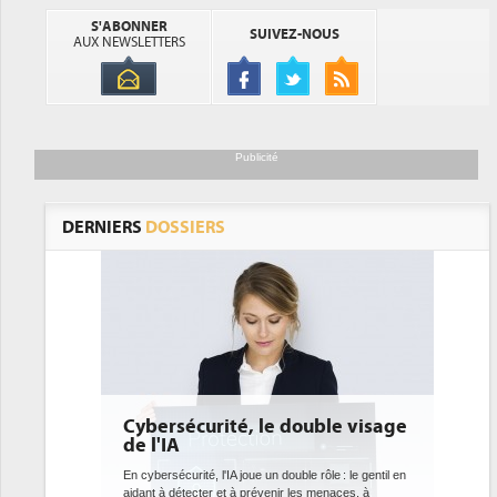
S'ABONNER
SUIVEZ-NOUS
AUX NEWSLETTERS
Publicité
DERNIERS
DOSSIERS
 double visage
DEE: l'efficacité énergétique
bientôt une obligation pour les
datacenters
ouble rôle : le gentil en
r les menaces, à
Des datacenters plus durables et plus efficaces, c'est