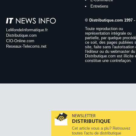
Entretiens
© Distributique.com 1997 -
Toute reproduction ou
LeMondeInformatique.fr
représentation intégrale ou
Distributique.com
partielle, par quelque procéd
CIO-Online.com
ce soit, des pages publiées 
Reseaux-Telecoms.net
site, faite sans l'autorisation
l'éditeur ou du webmaster du 
Distributique.com est illicite 
constitue une contrefaçon.
NEWSLETTER
DISTRIBUTIQUE
Cet article vous a plu? Retrouvez
toutes l'actu de distributique