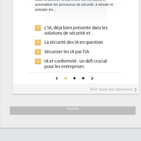
automatiser les processus de sécurité, à simuler et
ce que recherchen
anticiper les...
avec la mise en oe
l'efficacité...
L'IA, déjà bien présente dans les
Qu'est-ce
1
1
solutions de sécurité et...
d'efficac
La sécurité des IA en question
DEE, une 
2
2
pour les D
Sécuriser les IA par l'IA
3
Un outill
3
IA et conformité : un défi crucial
4
place pou
pour les entreprises
Phocea DC
4
Une IA de confiance pour une IA
5
DEE
plus sûre ?
Interview
5
Voir tous les dossiers
président 
Trimestrie
6
soutient l
Publicité