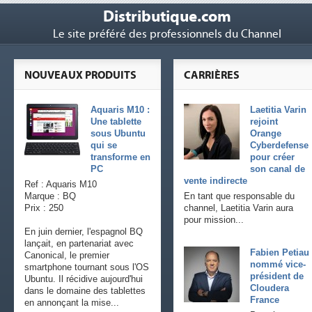
Distributique.com
Le site préféré des professionnels du Channel
NOUVEAUX PRODUITS
CARRIÈRES
Aquaris M10 :
Laetitia Varin
Une tablette
rejoint
sous Ubuntu
Orange
qui se
Cyberdefense
transforme en
pour créer
PC
son canal de
vente indirecte
Ref : Aquaris M10
Marque : BQ
En tant que responsable du
Prix : 250
channel, Laetitia Varin aura
pour mission...
En juin dernier, l'espagnol BQ
lançait, en partenariat avec
Fabien Petiau
Canonical, le premier
nommé vice-
smartphone tournant sous l'OS
président de
Ubuntu. Il récidive aujourd'hui
Cloudera
dans le domaine des tablettes
France
en annonçant la mise...