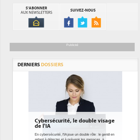
S'ABONNER
SUIVEZ-NOUS
AUX NEWSLETTERS
Publicité
DERNIERS
DOSSIERS
Cybersécurité, le double visage
DEE: l'effi
de l'IA
bientôt un
datacente
En cybersécurité, l'IA joue un double rôle : le gentil en
aidant à détecter et à prévenir les menaces, à
Des datacenters pl