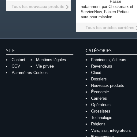
Passé
Tous les nouveaux produits
notamment par Checkmarx et
ServiceNow, Fabien Petiau
aura pour mission...
Tous les articles carrières
SITE
CATÉGORIES
Contact
Mentions légales
Fabricants, éditeurs
CGV
Vie privée
Revendeurs
Paramètres Cookies
Cloud
Dossiers
Nouveaux produits
Économie
Carrières
Opérateurs
Grossistes
Technologie
Régions
Vars, ssii, intégrateurs
E-commerce