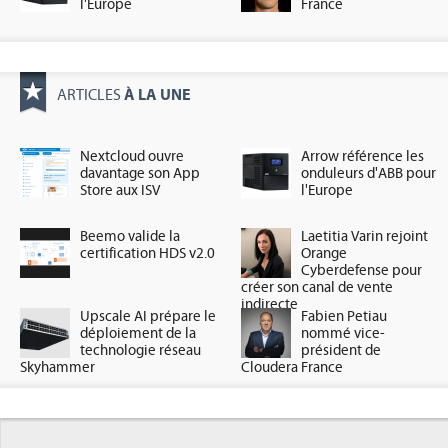
l'Europe
France
À LA UNE
ARTICLES
Nextcloud ouvre
Arrow référence les
davantage son App
onduleurs d'ABB pour
Store aux ISV
l'Europe
Beemo valide la
Laetitia Varin rejoint
certification HDS v2.0
Orange
Cyberdefense pour
créer son canal de vente
indirecte
Upscale AI prépare le
Fabien Petiau
déploiement de la
nommé vice-
technologie réseau
président de
Skyhammer
Cloudera France