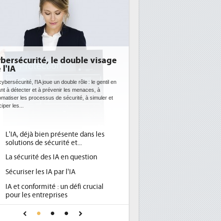
ité, le double visage
DEE: l'efficacité énergétiqu
bientôt une obligation pour
datacenters
'IA joue un double rôle : le gentil en
 et à prévenir les menaces, à
Des datacenters plus durables et plus efficaces
rocessus de sécurité, à simuler et
ce que recherchent les pouvoirs publics europ
avec la mise en oeuvre de la nouvelle Directive
l'efficacité...
à bien présente dans les
Qu'est-ce que la DEE (directive
1
 de sécurité et...
d'efficacité énergétique) ?
té des IA en question
DEE, une pression administrativ
2
pour les DSI à transformer...
 les IA par l'IA
Un outillage et des services déj
3
formité : un défi crucial
place pour répondre à...
 entreprises
Phocea DC dans les cordes pour
4
e confiance pour une IA
DEE
 ?