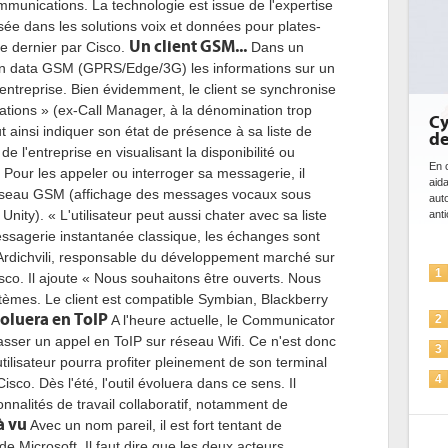
munications. La technologie est issue de l'expertise
isée dans les solutions voix et données pour plates-
Un client GSM...
e dernier par Cisco.
Dans un
 en data GSM (GPRS/Edge/3G) les informations sur un
entreprise. Bien évidemment, le client se synchronise
ations » (ex-Call Manager, à la dénomination trop
Cybersécur
eut ainsi indiquer son état de présence à sa liste de
de l'IA
de l'entreprise en visualisant la disponibilité ou
En cybersécurité, l
s. Pour les appeler ou interroger sa messagerie, il
aidant à détecter
réseau GSM (affichage des messages vocaux sous
automatiser les p
nity). « L'utilisateur peut aussi chater avec sa liste
anticiper les...
essagerie instantanée classique, les échanges sont
e Ardichvili, responsable du développement marché sur
L'IA, déj
1
sco. Il ajoute « Nous souhaitons être ouverts. Nous
solutions
tèmes. Le client est compatible Symbian, Blackberry
voluera en ToIP
La sécuri
A l'heure actuelle, le Communicator
2
asser un appel en ToIP sur réseau Wifi. Ce n'est donc
Sécuriser
3
lisateur pourra profiter pleinement de son terminal
IA et con
4
sco. Dès l'été, l'outil évoluera dans ce sens. Il
pour les
ionnalités de travail collaboratif, notamment de
à vu
Une IA d
Avec un nom pareil, il est fort tentant de
5
plus sûre
e Microsoft. Il faut dire que les deux acteurs,