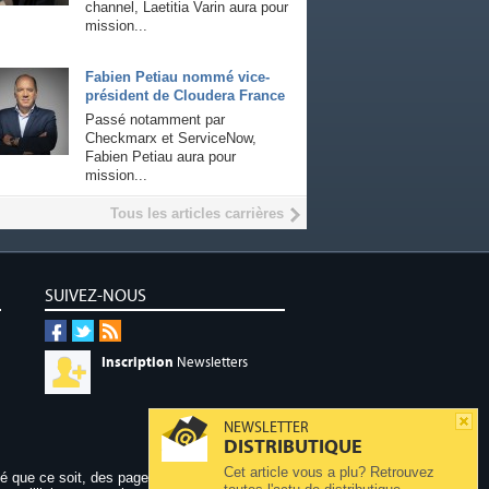
channel, Laetitia Varin aura pour
mission...
Fabien Petiau nommé vice-
président de Cloudera France
Passé notamment par
Checkmarx et ServiceNow,
Fabien Petiau aura pour
mission...
Tous les articles carrières
SUIVEZ-NOUS
Inscription
Newsletters
NEWSLETTER
DISTRIBUTIQUE
Cet article vous a plu? Retrouvez
dé que ce soit, des pages publiées sur ce site,