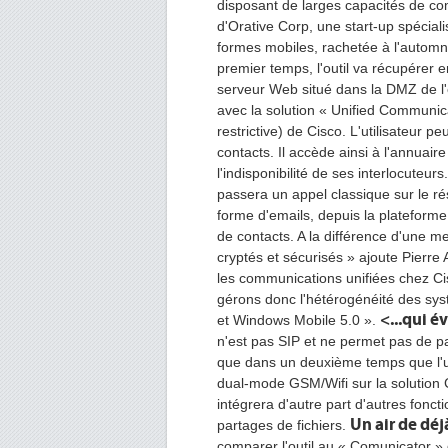
disposant de larges capacités de com
d'Orative Corp, une start-up spécial
formes mobiles, rachetée à l'automn
premier temps, l'outil va récupérer
serveur Web situé dans la DMZ de l'
avec la solution « Unified Communic
restrictive) de Cisco. L'utilisateur p
contacts. Il accède ainsi à l'annuaire 
l'indisponibilité de ses interlocuteur
passera un appel classique sur le 
forme d'emails, depuis la plateforme U
de contacts. A la différence d'une m
cryptés et sécurisés » ajoute Pierr
les communications unifiées chez Ci
gérons donc l'hétérogénéité des sys
<...qui é
et Windows Mobile 5.0 ».
n'est pas SIP et ne permet pas de p
que dans un deuxième temps que l'uti
dual-mode GSM/Wifi sur la solution Ci
intégrera d'autre part d'autres fonct
Un air de déj
partages de fichiers.
comparer l'outil au « Comunicator » d