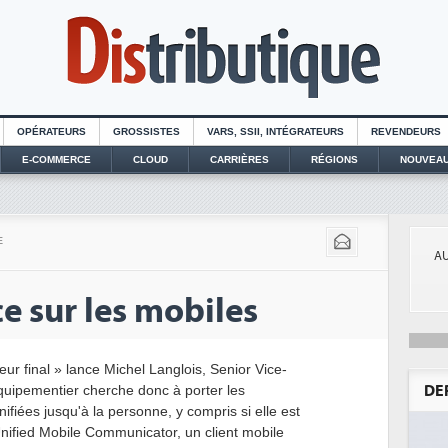
OPÉRATEURS
GROSSISTES
VARS, SSII, INTÉGRATEURS
REVENDEURS
E-COMMERCE
CLOUD
CARRIÈRES
RÉGIONS
NOUVEAU
E
AU
e sur les mobiles
teur final » lance Michel Langlois, Senior Vice-
équipementier cherche donc à porter les
DE
ifiées jusqu'à la personne, y compris si elle est
Unified Mobile Communicator, un client mobile