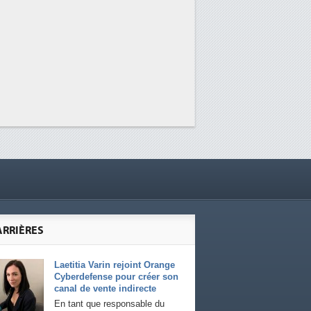
ARRIÈRES
Laetitia Varin rejoint Orange
Cyberdefense pour créer son
canal de vente indirecte
En tant que responsable du