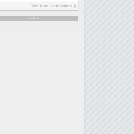
Interview de Fabrice Coquio,
5
Voir tous les dossiers
président de Digital Realty...
Trimestriels IBM : L'activité logi
6
Publicité
soutient les...