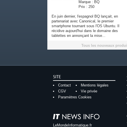
Marque : BQ
Prix : 250
En juin dernier, l'espagnol BQ lançait, en
partenariat avec Canonical, le premier
smartphone tournant sous l'OS Ubuntu. Il
récidive aujourd'hui dans le domaine des
tablettes en annonçant la mise...
Tous les nouveaux produi
SITE
Contact
Mentions légales
CGV
Vie privée
Paramètres Cookies
LeMondeInformatique.fr