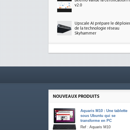
Beemo valide la certification 
v2.0
Upscale AI prépare le déploi
de la technologie réseau
Skyhammer
NOUVEAUX PRODUITS
Aquaris M10 : Une tablette
sous Ubuntu qui se
transforme en PC
Ref : Aquaris M10