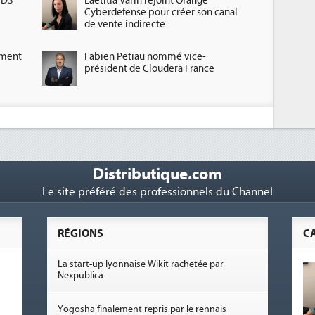
HDS
Laetitia Varin rejoint Orange
Cyberdefense pour créer son canal
de vente indirecte
ement
Fabien Petiau nommé vice-
président de Cloudera France
Distributique.com
Le site préféré des professionnels du Channel
RÉGIONS
C
La start-up lyonnaise Wikit rachetée par
Nexpublica
Yogosha finalement repris par le rennais